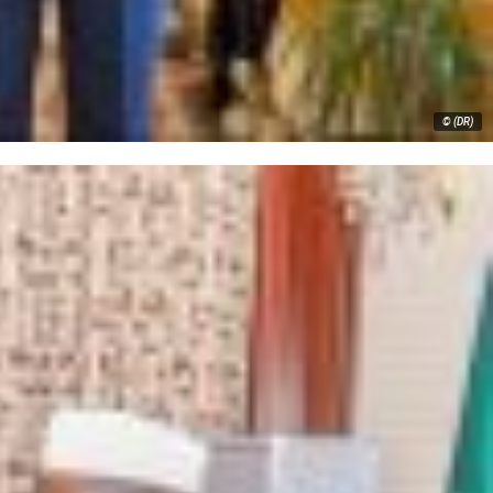
© (DR)