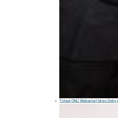
Tchad-ONU: Mahamat Idriss Deby é