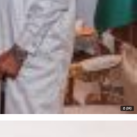
© (DR)