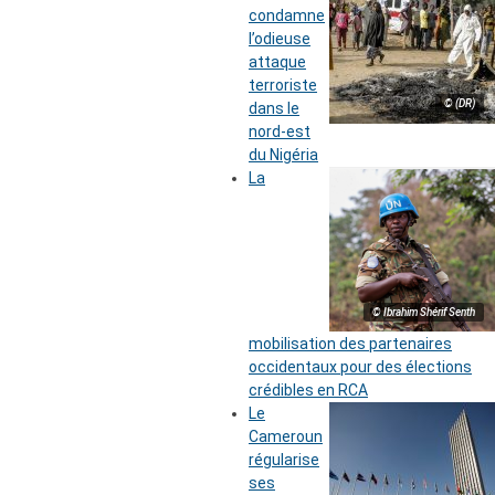
condamne
l’odieuse
attaque
terroriste
© (DR)
dans le
nord-est
du Nigéria
La
© Ibrahim Shérif Senth
mobilisation des partenaires
occidentaux pour des élections
crédibles en RCA
Le
Cameroun
régularise
ses