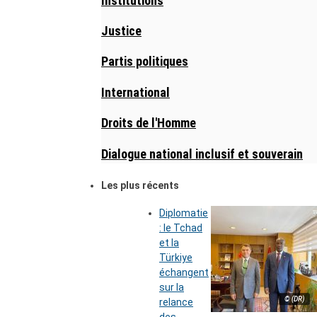
Institutions
Justice
Partis politiques
International
Droits de l'Homme
Dialogue national inclusif et souverain
Les plus récents
Diplomatie
: le Tchad
et la
Türkiye
échangent
sur la
© (DR)
relance