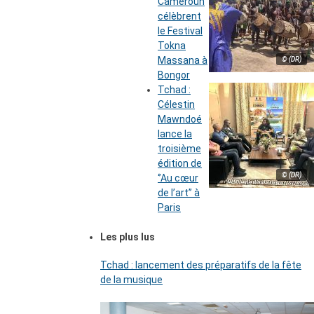
Cameroun
célèbrent
le Festival
Tokna
Massana à
© (DR)
Bongor
Tchad :
Célestin
Mawndoé
lance la
troisième
édition de
© (DR)
‘’Au cœur
de l’art’’ à
Paris
Les plus lus
Tchad : lancement des préparatifs de la fête
de la musique