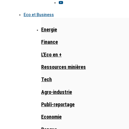
Eco et Business
Energie
Finance
L'Eco en +
Ressources minières
Tech
Agro-industrie
Publi-reportage
Economie