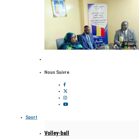
© (DR)
Nous Suivre
Sport
Volley-ball