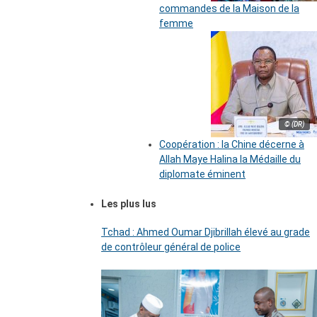
commandes de la Maison de la
femme
© (DR)
Coopération : la Chine décerne à
Allah Maye Halina la Médaille du
diplomate éminent
Les plus lus
Tchad : Ahmed Oumar Djibrillah élevé au grade
de contrôleur général de police