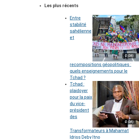
Les plus récents
Entre
stabilité
sahélienne
et
© (DR)
recompositions géopolitiques :
quels enseignements pour le
Tchad ?
Tchad :
plaidoyer
pour la paix
du vice-
président
des
© (DR)
Transformateurs à Mahamat
Idriss Deby Itno