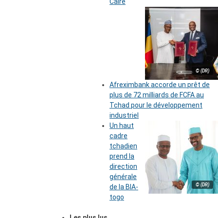
Caire
© (DR)
Afreximbank accorde un prêt de
plus de 72 milliards de FCFA au
Tchad pour le développement
industriel
Un haut
cadre
tchadien
prend la
direction
générale
© (DR)
de la BIA-
togo
Les plus lus