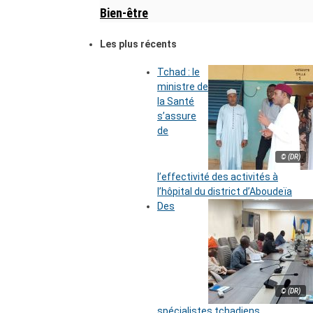
Bien-être
Les plus récents
Tchad : le
ministre de
la Santé
s’assure
de
© (DR)
l’effectivité des activités à
l’hôpital du district d’Aboudeïa
Des
© (DR)
spécialistes tchadiens,