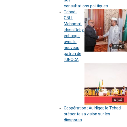
des
consultations politiques
Tchad-
ONU:
Mahamat
Idriss Deby
échange
avec le
© (DR)
nouveau
patron de
l’UNOCA
© (DR)
Coopération : Au Niger, le Tchad
présente sa vision sur les
diasporas