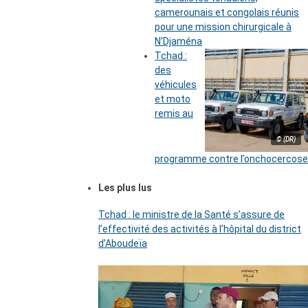
camerounais et congolais réunis
pour une mission chirurgicale à
N’Djaména
Tchad :
des
véhicules
et moto
remis au
© (DR)
programme contre l’onchocercose
Les plus lus
Tchad : le ministre de la Santé s’assure de
l’effectivité des activités à l’hôpital du district
d’Aboudeïa