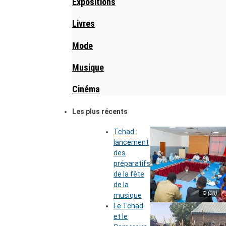
Expositions
Livres
Mode
Musique
Cinéma
Les plus récents
Tchad :
lancement
des
préparatifs
de la fête
de la
© (DR)
musique
Le Tchad
et le