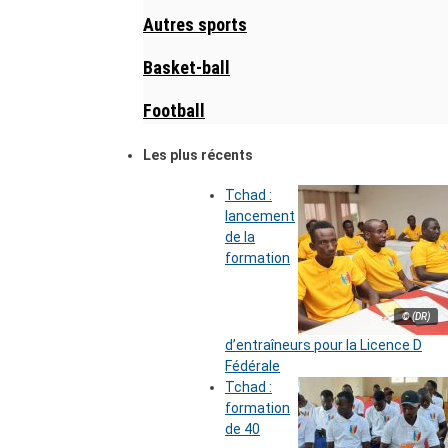
Autres sports
Basket-ball
Football
Les plus récents
Tchad :
lancement
de la
formation
© (DR)
d’entraîneurs pour la Licence D
Fédérale
Tchad :
formation
de 40