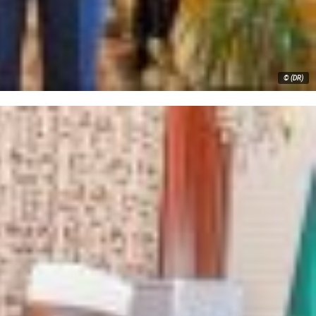
© (DR)