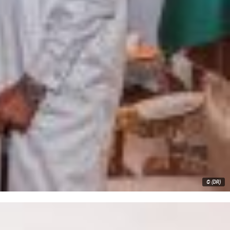
© (DR)