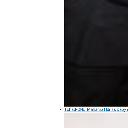
Tchad-ONU: Mahamat Idriss Deby é