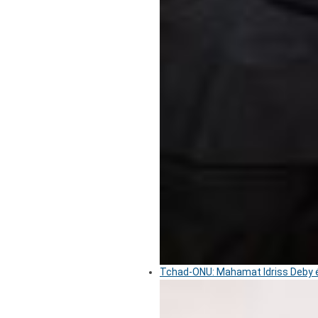
Tchad-ONU: Mahamat Idriss Deby é