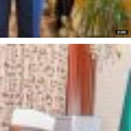
© (DR)