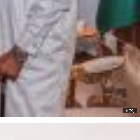
© (DR)