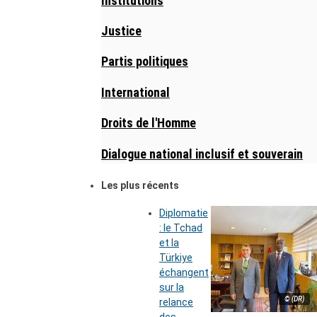
Institutions
Justice
Partis politiques
International
Droits de l'Homme
Dialogue national inclusif et souverain
Les plus récents
Diplomatie
: le Tchad
et la
Türkiye
échangent
sur la
© (DR)
relance