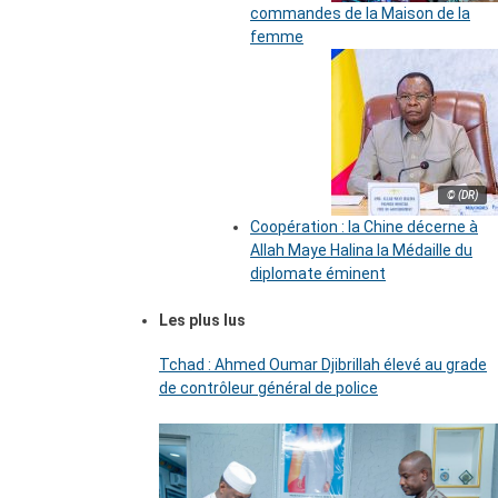
commandes de la Maison de la
femme
© (DR)
Coopération : la Chine décerne à
Allah Maye Halina la Médaille du
diplomate éminent
Les plus lus
Tchad : Ahmed Oumar Djibrillah élevé au grade
de contrôleur général de police