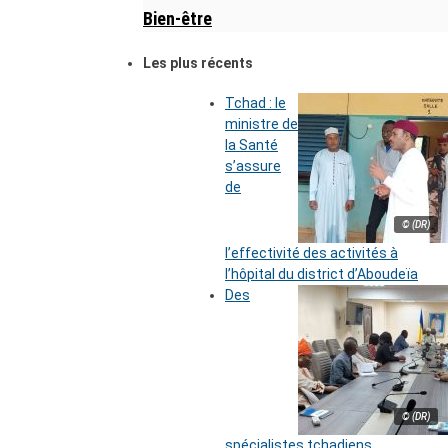
Bien-être
Les plus récents
Tchad : le
ministre de
la Santé
s’assure
de
© (DR)
l’effectivité des activités à
l’hôpital du district d’Aboudeïa
Des
© (DR)
spécialistes tchadiens,