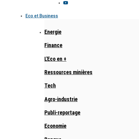
Eco et Business
Energie
Finance
L'Eco en +
Ressources minières
Tech
Agro-industrie
Publi-reportage
Economie