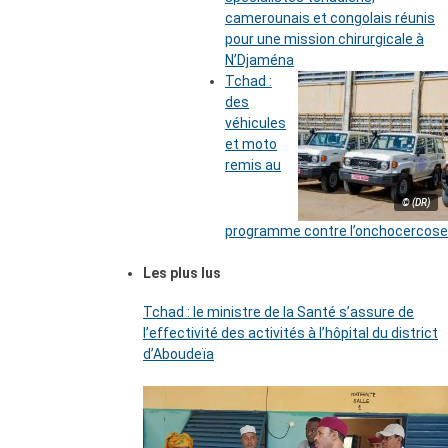
camerounais et congolais réunis
pour une mission chirurgicale à
N’Djaména
Tchad :
des
véhicules
et moto
remis au
© (DR)
programme contre l’onchocercose
Les plus lus
Tchad : le ministre de la Santé s’assure de
l’effectivité des activités à l’hôpital du district
d’Aboudeïa