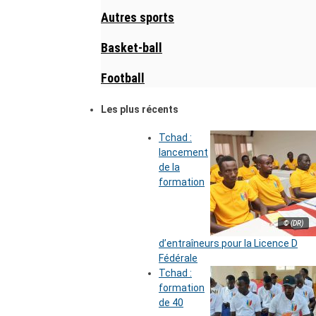
Autres sports
Basket-ball
Football
Les plus récents
Tchad :
lancement
de la
formation
© (DR)
d’entraîneurs pour la Licence D
Fédérale
Tchad :
formation
de 40