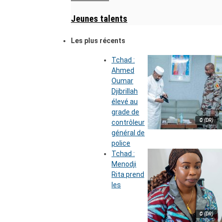
Jeunes talents
Les plus récents
Tchad :
Ahmed
Oumar
Djibrillah
élevé au
grade de
© (DR)
contrôleur
général de
police
Tchad :
Menodji
Rita prend
les
© (DR)