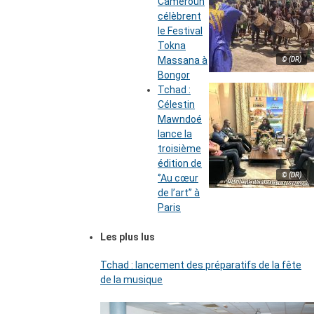
Cameroun
célèbrent
le Festival
Tokna
Massana à
© (DR)
Bongor
Tchad :
Célestin
Mawndoé
lance la
troisième
édition de
© (DR)
‘’Au cœur
de l’art’’ à
Paris
Les plus lus
Tchad : lancement des préparatifs de la fête
de la musique