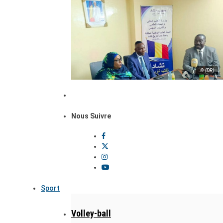
© (DR)
Nous Suivre
Sport
Volley-ball