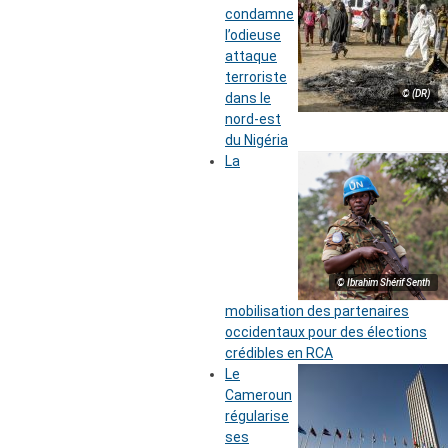
condamne
l’odieuse
attaque
terroriste
© (DR)
dans le
nord-est
du Nigéria
La
© Ibrahim Shérif Senth
mobilisation des partenaires
occidentaux pour des élections
crédibles en RCA
Le
Cameroun
régularise
ses