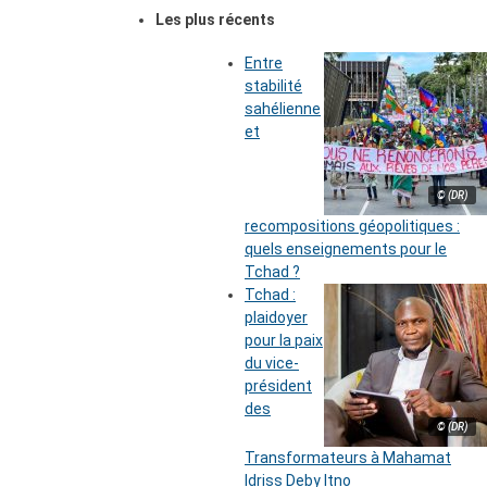
Les plus récents
Entre
stabilité
sahélienne
et
© (DR)
recompositions géopolitiques :
quels enseignements pour le
Tchad ?
Tchad :
plaidoyer
pour la paix
du vice-
président
des
© (DR)
Transformateurs à Mahamat
Idriss Deby Itno