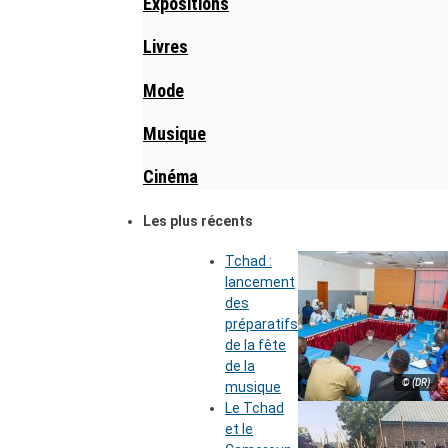
Expositions
Livres
Mode
Musique
Cinéma
Les plus récents
Tchad :
lancement
des
préparatifs
de la fête
de la
© (DR)
musique
Le Tchad
et le