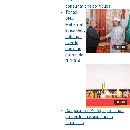
des
consultations politiques
Tchad-
ONU:
Mahamat
Idriss Deby
échange
avec le
© (DR)
nouveau
patron de
l’UNOCA
© (DR)
Coopération : Au Niger, le Tchad
présente sa vision sur les
diasporas