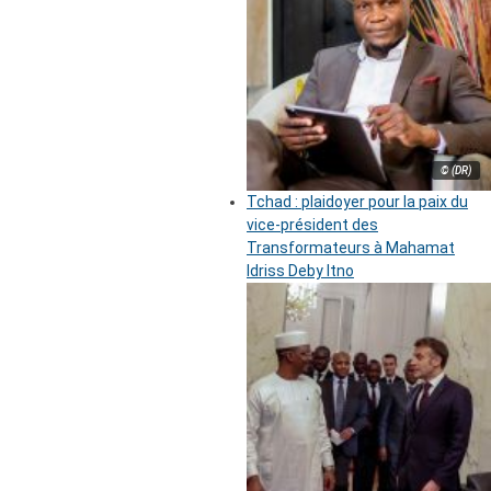
© (DR)
Tchad : plaidoyer pour la paix du
vice-président des
Transformateurs à Mahamat
Idriss Deby Itno