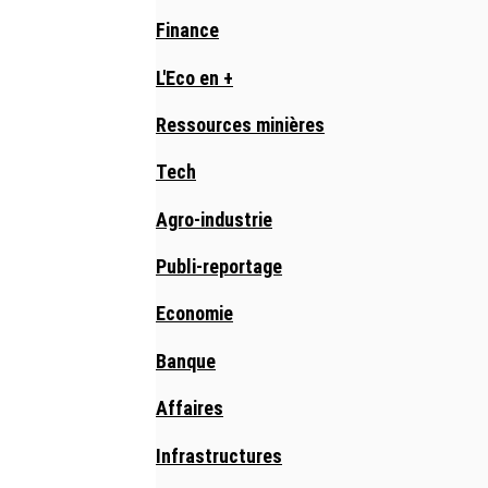
Finance
L'Eco en +
Ressources minières
Tech
Agro-industrie
Publi-reportage
Economie
Banque
Affaires
Infrastructures