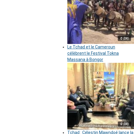
© (DR)
Le Tchad et le Cameroun
célèbrent le Festival Tokna
Massana à Bongor
© (DR)
Tchad : Célestin Mawndoé lance la