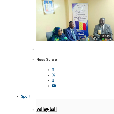
© (DR)
Nous Suivre
Sport
Volley-ball