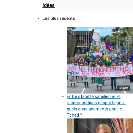
Idées
Les plus récents
© (DR)
Entre stabilité sahélienne et
recompositions géopolitiques :
quels enseignements pour le
Tchad ?