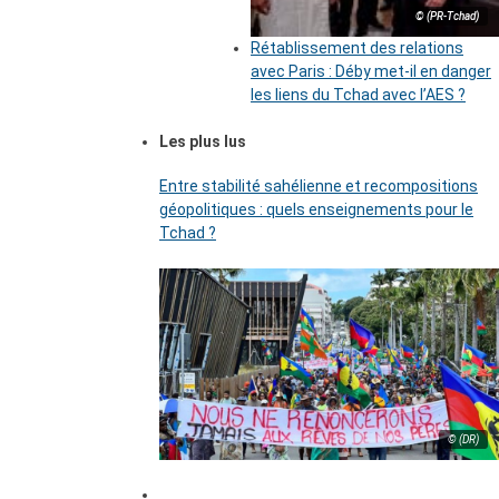
© (PR-Tchad)
Rétablissement des relations
avec Paris : Déby met-il en danger
les liens du Tchad avec l’AES ?
Les plus lus
Entre stabilité sahélienne et recompositions
géopolitiques : quels enseignements pour le
Tchad ?
© (DR)