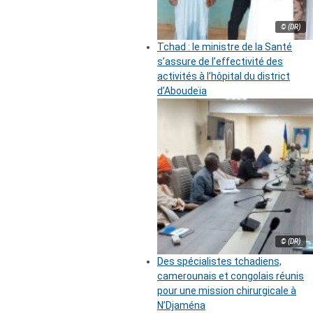
© (DR)
Tchad : le ministre de la Santé
s’assure de l’effectivité des
activités à l’hôpital du district
d’Aboudeïa
© (DR)
Des spécialistes tchadiens,
camerounais et congolais réunis
pour une mission chirurgicale à
N’Djaména