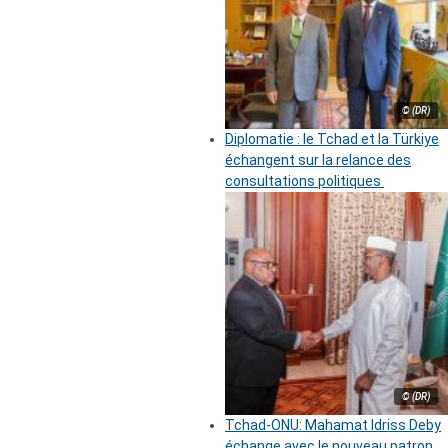
© (DR)
Diplomatie : le Tchad et la Türkiye
échangent sur la relance des
consultations politiques
© (DR)
Tchad-ONU: Mahamat Idriss Deby
échange avec le nouveau patron