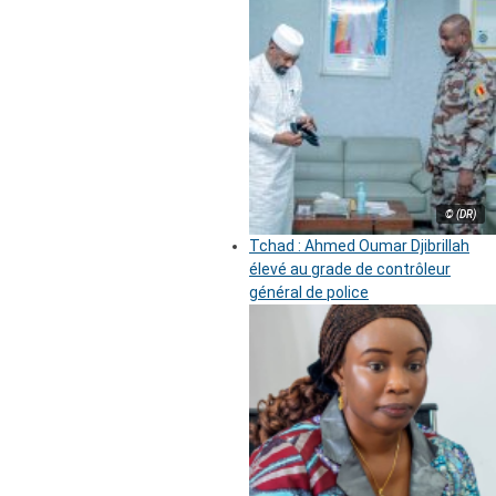
© (DR)
Tchad : Ahmed Oumar Djibrillah
élevé au grade de contrôleur
général de police