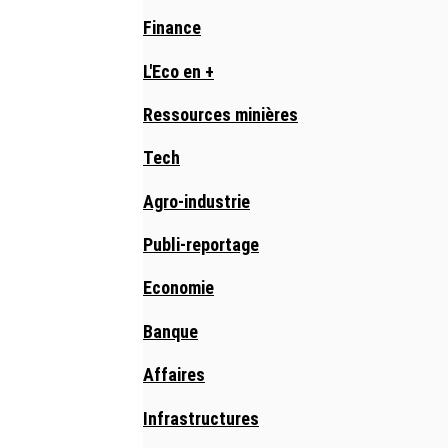
Finance
L'Eco en +
Ressources minières
Tech
Agro-industrie
Publi-reportage
Economie
Banque
Affaires
Infrastructures