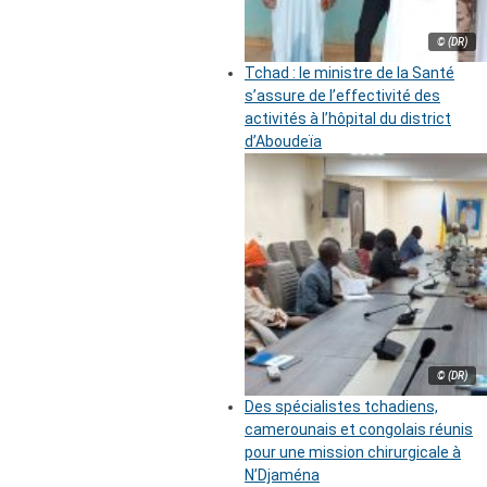
© (DR)
Tchad : le ministre de la Santé
s’assure de l’effectivité des
activités à l’hôpital du district
d’Aboudeïa
© (DR)
Des spécialistes tchadiens,
camerounais et congolais réunis
pour une mission chirurgicale à
N’Djaména