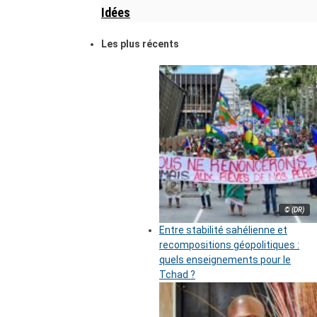
Idées
Les plus récents
© (DR)
Entre stabilité sahélienne et
recompositions géopolitiques :
quels enseignements pour le
Tchad ?