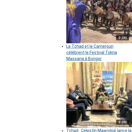
© (DR)
Le Tchad et le Cameroun
célèbrent le Festival Tokna
Massana à Bongor
© (DR)
Tchad : Célestin Mawndoé lance la