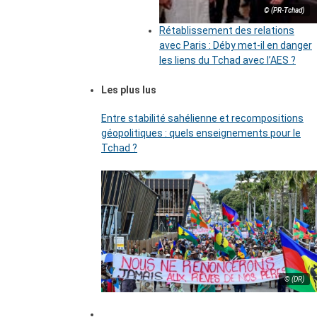
© (PR-Tchad)
Rétablissement des relations
avec Paris : Déby met-il en danger
les liens du Tchad avec l’AES ?
Les plus lus
Entre stabilité sahélienne et recompositions
géopolitiques : quels enseignements pour le
Tchad ?
© (DR)