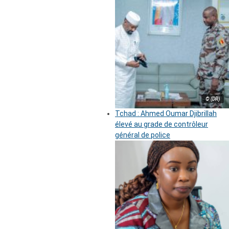
© (DR)
Tchad : Ahmed Oumar Djibrillah
élevé au grade de contrôleur
général de police