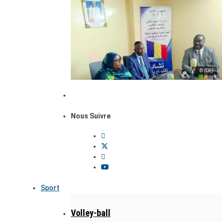
© (DR)
Nous Suivre
Sport
Volley-ball