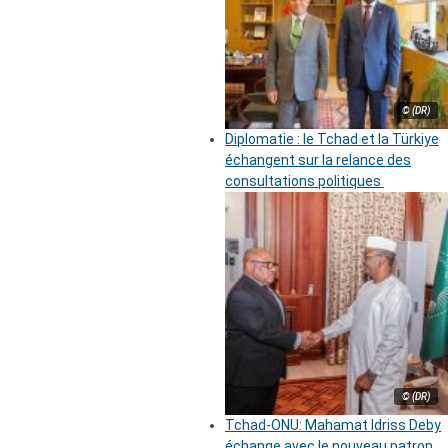
© (DR)
Diplomatie : le Tchad et la Türkiye
échangent sur la relance des
consultations politiques
© (DR)
Tchad-ONU: Mahamat Idriss Deby
échange avec le nouveau patron