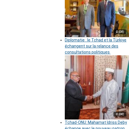
© (DR)
Diplomatie : le Tchad et la Türkiye
échangent sur la relance des
consultations politiques
© (DR)
Tchad-ONU: Mahamat Idriss Deby
échange avec le nouveau patron