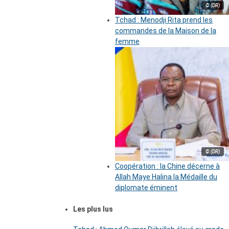
© (DR)
Tchad : Menodji Rita prend les
commandes de la Maison de la
femme
© (DR)
Coopération : la Chine décerne à
Allah Maye Halina la Médaille du
diplomate éminent
Les plus lus