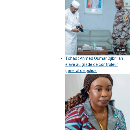
© (DR)
Tchad : Ahmed Oumar Djibrillah
élevé au grade de contrôleur
général de police