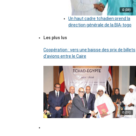
© (DR)
Un haut cadre tchadien prend la
direction générale de la BIA-togo
Les plus lus
Coopération : vers une baisse des prix de billets
d’avions entre le Caire
© (DR)