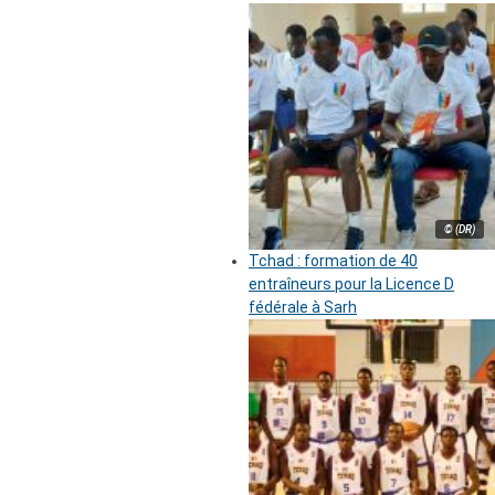
© (DR)
Tchad : formation de 40
entraîneurs pour la Licence D
fédérale à Sarh