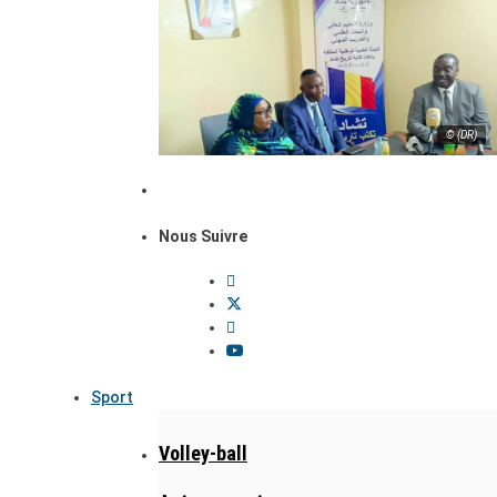
© (DR)
Nous Suivre
Sport
Volley-ball