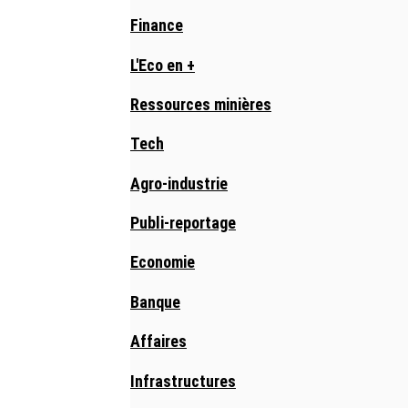
Finance
L'Eco en +
Ressources minières
Tech
Agro-industrie
Publi-reportage
Economie
Banque
Affaires
Infrastructures