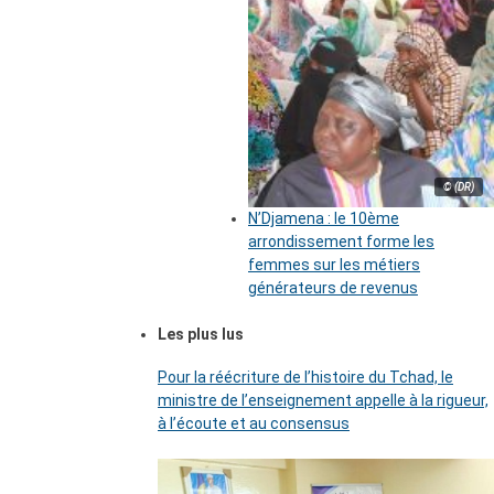
© (DR)
N’Djamena : le 10ème
arrondissement forme les
femmes sur les métiers
générateurs de revenus
Les plus lus
Pour la réécriture de l’histoire du Tchad, le
ministre de l’enseignement appelle à la rigueur,
à l’écoute et au consensus