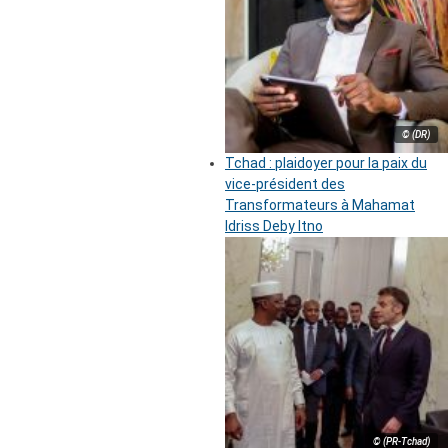
© (DR)
Tchad : plaidoyer pour la paix du
vice-président des
Transformateurs à Mahamat
Idriss Deby Itno
© (PR-Tchad)