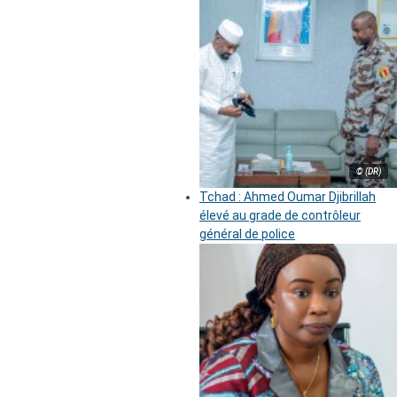
© (DR)
Tchad : Ahmed Oumar Djibrillah
élevé au grade de contrôleur
général de police