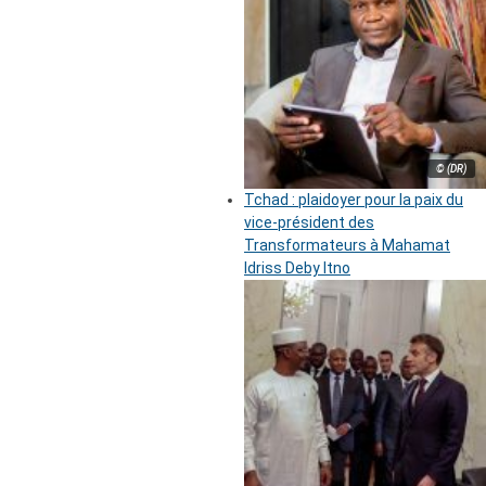
© (DR)
Tchad : plaidoyer pour la paix du
vice-président des
Transformateurs à Mahamat
Idriss Deby Itno