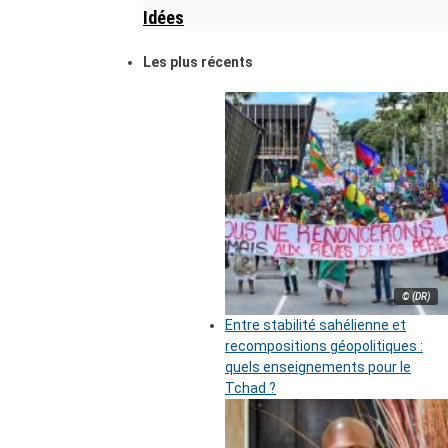
Idées
Les plus récents
© (DR)
Entre stabilité sahélienne et
recompositions géopolitiques :
quels enseignements pour le
Tchad ?