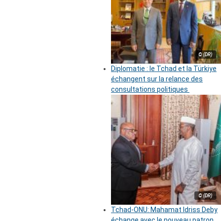
© (DR)
Diplomatie : le Tchad et la Türkiye
échangent sur la relance des
consultations politiques
© (DR)
Tchad-ONU: Mahamat Idriss Deby
échange avec le nouveau patron