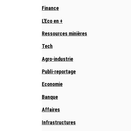
Finance
L'Eco en +
Ressources minières
Tech
Agro-industrie
Publi-reportage
Economie
Banque
Affaires
Infrastructures