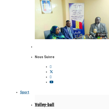
© (DR)
Nous Suivre
Sport
Volley-ball