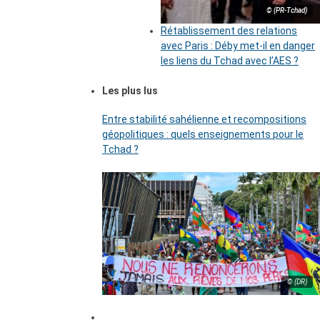
© (PR-Tchad)
Rétablissement des relations
avec Paris : Déby met-il en danger
les liens du Tchad avec l’AES ?
Les plus lus
Entre stabilité sahélienne et recompositions
géopolitiques : quels enseignements pour le
Tchad ?
© (DR)