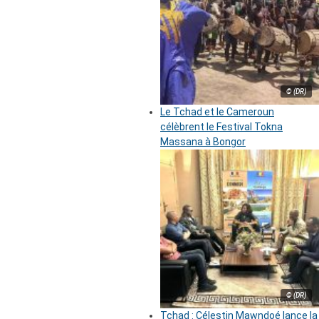
© (DR)
Le Tchad et le Cameroun
célèbrent le Festival Tokna
Massana à Bongor
© (DR)
Tchad : Célestin Mawndoé lance la