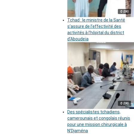
© (DR)
Tchad : le ministre de la Santé
s’assure de l’effectivité des
activités à l’hôpital du district
d’Aboudeïa
© (DR)
Des spécialistes tchadiens,
camerounais et congolais réunis
pour une mission chirurgicale à
N’Djaména