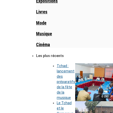
Expositions
Livres
Mode
Musique
Cinéma
Les plus récents
Tchad :
lancement
des
préparatifs
de la fête
de la
© (DR)
musique
Le Tchad
et le