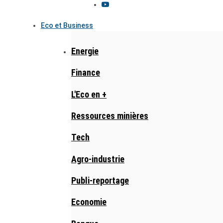
Eco et Business
Energie
Finance
L'Eco en +
Ressources minières
Tech
Agro-industrie
Publi-reportage
Economie