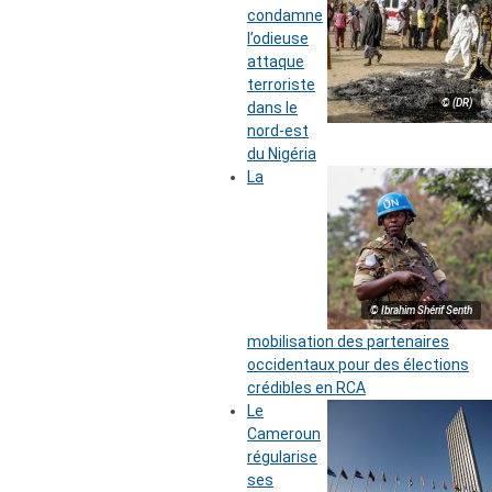
condamne
l’odieuse
attaque
terroriste
© (DR)
dans le
nord-est
du Nigéria
La
© Ibrahim Shérif Senth
mobilisation des partenaires
occidentaux pour des élections
crédibles en RCA
Le
Cameroun
régularise
ses