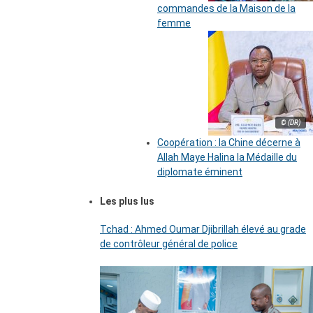
commandes de la Maison de la
femme
© (DR)
Coopération : la Chine décerne à
Allah Maye Halina la Médaille du
diplomate éminent
Les plus lus
Tchad : Ahmed Oumar Djibrillah élevé au grade
de contrôleur général de police