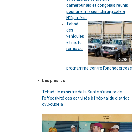
camerounais et congolais réunis
pour une mission chirurgicale à
N’Djaména
Tchad :
des
véhicules
et moto
remis au
© (DR)
programme contre l’onchocercose
Les plus lus
Tchad : le ministre de la Santé s’assure de
l’effectivité des activités à l’hôpital du district
d’Aboudeïa