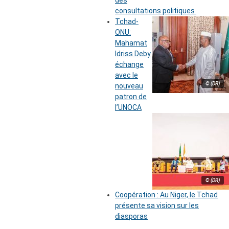
des
consultations politiques
Tchad-
ONU:
Mahamat
Idriss Deby
échange
avec le
© (DR)
nouveau
patron de
l’UNOCA
© (DR)
Coopération : Au Niger, le Tchad
présente sa vision sur les
diasporas