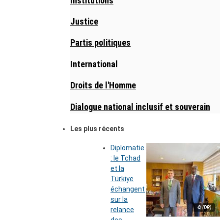
Institutions
Justice
Partis politiques
International
Droits de l'Homme
Dialogue national inclusif et souverain
Les plus récents
Diplomatie
: le Tchad
et la
Türkiye
échangent
sur la
© (DR)
relance