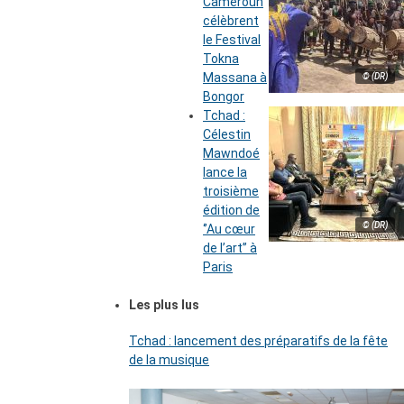
Cameroun
célèbrent
le Festival
Tokna
Massana à
© (DR)
Bongor
Tchad :
Célestin
Mawndoé
lance la
troisième
édition de
© (DR)
‘’Au cœur
de l’art’’ à
Paris
Les plus lus
Tchad : lancement des préparatifs de la fête
de la musique