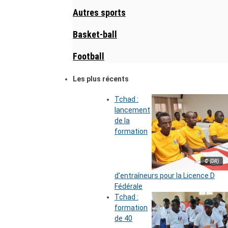
Autres sports
Basket-ball
Football
Les plus récents
Tchad :
lancement
de la
formation
© (DR)
d’entraîneurs pour la Licence D
Fédérale
Tchad :
formation
de 40