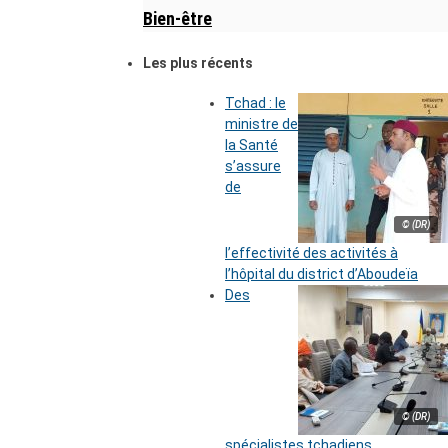
Bien-être
Les plus récents
Tchad : le
ministre de
la Santé
s’assure
de
© (DR)
l’effectivité des activités à
l’hôpital du district d’Aboudeïa
Des
© (DR)
spécialistes tchadiens,