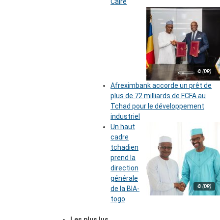
Caire
© (DR)
Afreximbank accorde un prêt de
plus de 72 milliards de FCFA au
Tchad pour le développement
industriel
Un haut
cadre
tchadien
prend la
direction
générale
© (DR)
de la BIA-
togo
Les plus lus