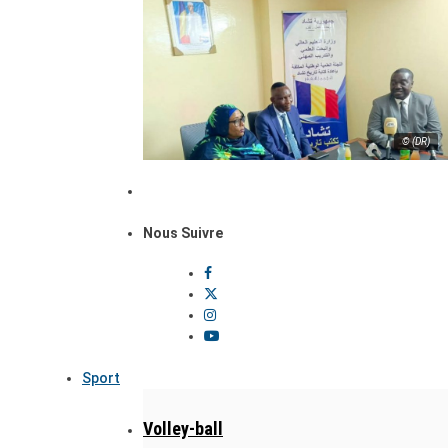
© (DR)
Nous Suivre
Sport
Volley-ball