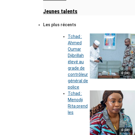
Jeunes talents
Les plus récents
Tchad :
Ahmed
Oumar
Djibrillah
élevé au
grade de
© (DR)
contrôleur
général de
police
Tchad :
Menodji
Rita prend
les
© (DR)