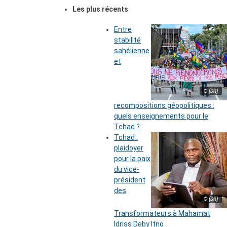
Les plus récents
Entre
stabilité
sahélienne
et
© (DR)
recompositions géopolitiques :
quels enseignements pour le
Tchad ?
Tchad :
plaidoyer
pour la paix
du vice-
président
des
© (DR)
Transformateurs à Mahamat
Idriss Deby Itno