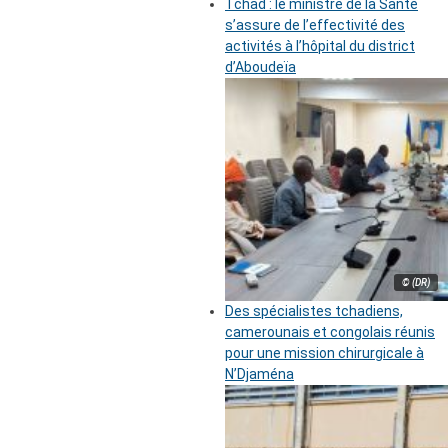
Tchad : le ministre de la Santé
s’assure de l’effectivité des
activités à l’hôpital du district
d’Aboudeïa
© (DR)
Des spécialistes tchadiens,
camerounais et congolais réunis
pour une mission chirurgicale à
N’Djaména