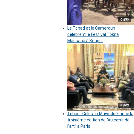
© (DR)
Le Tchad et le Cameroun
célèbrent le Festival Tokna
Massana à Bongor
© (DR)
Tchad : Célestin Mawndoé lance la
troisième édition de ‘’Au cœur de
l’art’’ à Paris