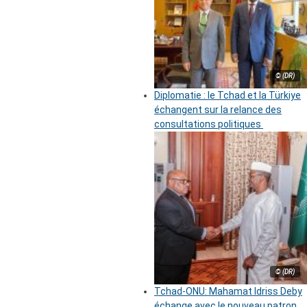
© (DR)
Diplomatie : le Tchad et la Türkiye
échangent sur la relance des
consultations politiques
© (DR)
Tchad-ONU: Mahamat Idriss Deby
échange avec le nouveau patron