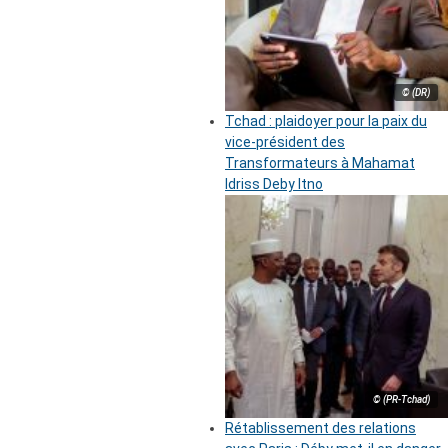
© (DR)
Tchad : plaidoyer pour la paix du
vice-président des
Transformateurs à Mahamat
Idriss Deby Itno
© (PR-Tchad)
Rétablissement des relations