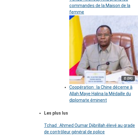
commandes de la Maison de la
femme
© (DR)
Coopération : la Chine décerne à
Allah Maye Halina la Médaille du
diplomate éminent
Les plus lus
Tchad : Ahmed Oumar Djibrillah élevé au grade
de contrôleur général de police