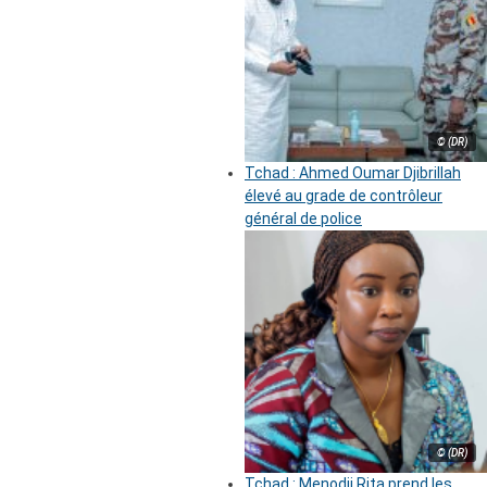
© (DR)
Tchad : Ahmed Oumar Djibrillah
élevé au grade de contrôleur
général de police
© (DR)
Tchad : Menodji Rita prend les