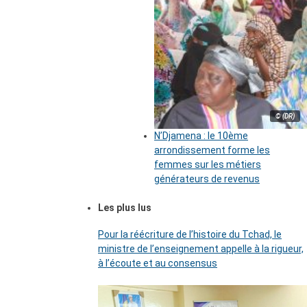
© (DR)
N’Djamena : le 10ème
arrondissement forme les
femmes sur les métiers
générateurs de revenus
Les plus lus
Pour la réécriture de l’histoire du Tchad, le
ministre de l’enseignement appelle à la rigueur,
à l’écoute et au consensus