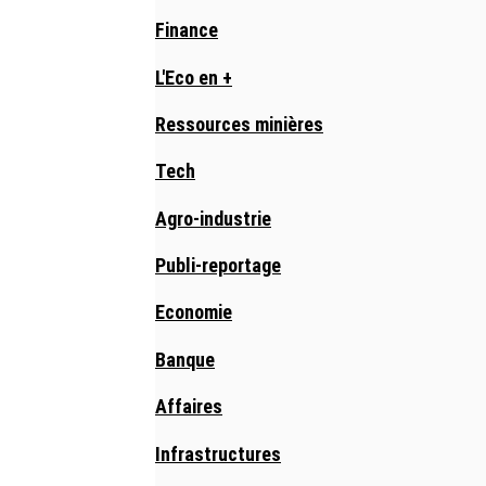
Finance
L'Eco en +
Ressources minières
Tech
Agro-industrie
Publi-reportage
Economie
Banque
Affaires
Infrastructures