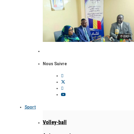
© (DR)
Nous Suivre
Sport
Volley-ball