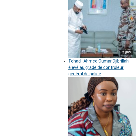
© (DR)
Tchad : Ahmed Oumar Djibrillah
élevé au grade de contrôleur
général de police