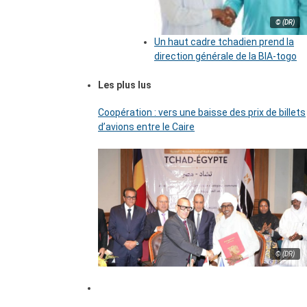
© (DR)
Un haut cadre tchadien prend la
direction générale de la BIA-togo
Les plus lus
Coopération : vers une baisse des prix de billets
d’avions entre le Caire
© (DR)