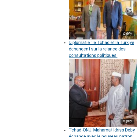
© (DR)
Diplomatie : le Tchad et la Türkiye
échangent sur la relance des
consultations politiques
© (DR)
Tchad-ONU: Mahamat Idriss Deby
échange avec le nouveau patron