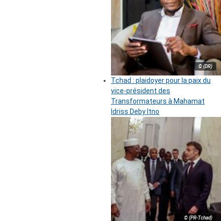
© (DR)
Tchad : plaidoyer pour la paix du
vice-président des
Transformateurs à Mahamat
Idriss Deby Itno
© (PR-Tchad)