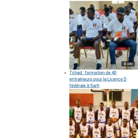
© (DR)
Tchad : formation de 40
entraîneurs pour la Licence D
fédérale à Sarh