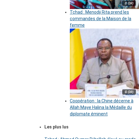
© (DR)
Tchad : Menodji Rita prend les
commandes de la Maison de la
femme
© (DR)
Coopération : la Chine décerne à
Allah Maye Halina la Médaille du
diplomate éminent
Les plus lus