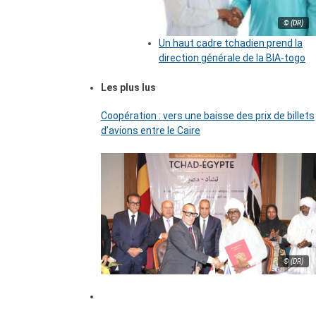
© (DR)
Un haut cadre tchadien prend la
direction générale de la BIA-togo
Les plus lus
Coopération : vers une baisse des prix de billets
d’avions entre le Caire
© (DR)