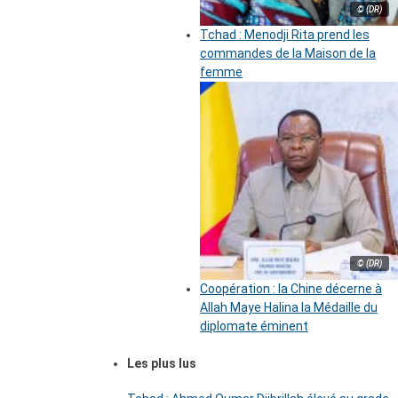
© (DR)
Tchad : Menodji Rita prend les
commandes de la Maison de la
femme
© (DR)
Coopération : la Chine décerne à
Allah Maye Halina la Médaille du
diplomate éminent
Les plus lus