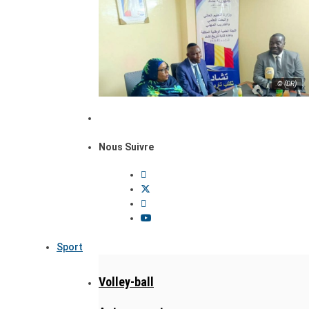
© (DR)
Nous Suivre
Sport
Volley-ball