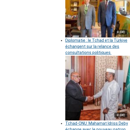
© (DR)
Diplomatie : le Tchad et la Türkiye
échangent sur la relance des
consultations politiques
© (DR)
Tchad-ONU: Mahamat Idriss Deby
échange avec le nouveau patron