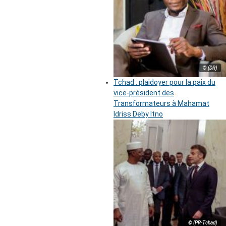
© (DR)
Tchad : plaidoyer pour la paix du
vice-président des
Transformateurs à Mahamat
Idriss Deby Itno
© (PR-Tchad)