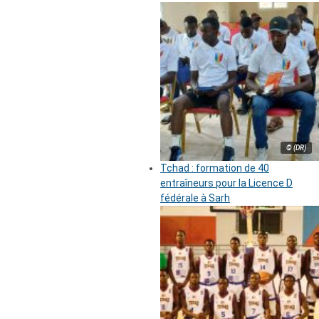
© (DR)
Tchad : formation de 40
entraîneurs pour la Licence D
fédérale à Sarh