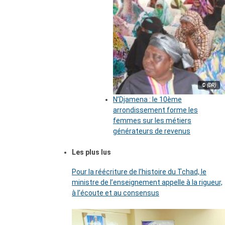
© (DR)
N’Djamena : le 10ème
arrondissement forme les
femmes sur les métiers
générateurs de revenus
Les plus lus
Pour la réécriture de l’histoire du Tchad, le
ministre de l’enseignement appelle à la rigueur,
à l’écoute et au consensus