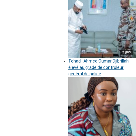
© (DR)
Tchad : Ahmed Oumar Djibrillah
élevé au grade de contrôleur
général de police