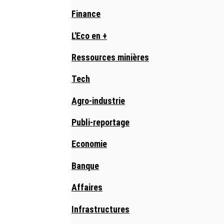
Finance
L'Eco en +
Ressources minières
Tech
Agro-industrie
Publi-reportage
Economie
Banque
Affaires
Infrastructures