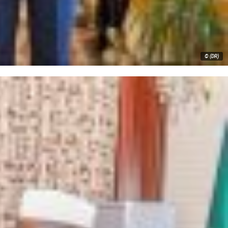
© (DR)