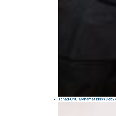
Tchad-ONU: Mahamat Idriss Deby é