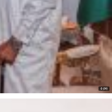
© (DR)