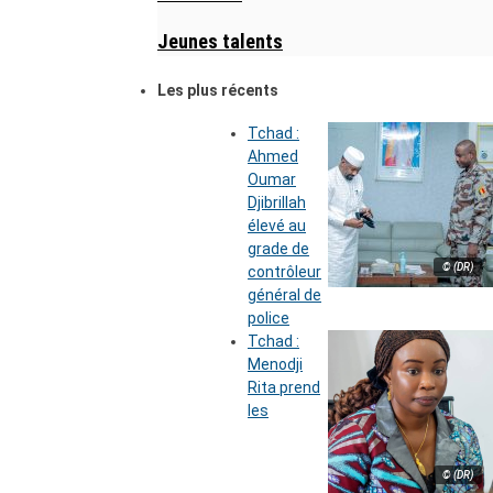
Jeunes talents
Les plus récents
Tchad :
Ahmed
Oumar
Djibrillah
élevé au
grade de
© (DR)
contrôleur
général de
police
Tchad :
Menodji
Rita prend
les
© (DR)