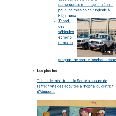
camerounais et congolais réunis
pour une mission chirurgicale à
N’Djaména
Tchad :
des
véhicules
et moto
remis au
© (DR)
programme contre l’onchocercose
Les plus lus
Tchad : le ministre de la Santé s’assure de
l’effectivité des activités à l’hôpital du district
d’Aboudeïa