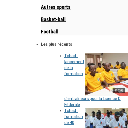
Autres sports
Basket-ball
Football
Les plus récents
Tchad :
lancement
de la
formation
© (DR)
d’entraîneurs pour la Licence D
Fédérale
Tchad :
formation
de 40