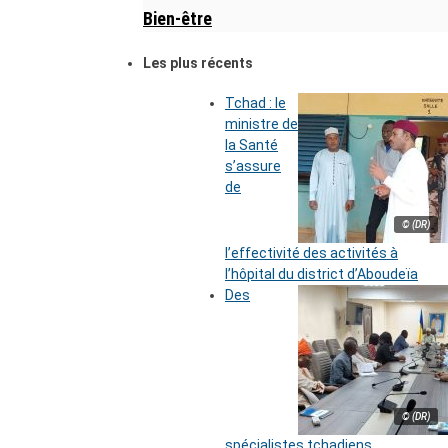
Bien-être
Les plus récents
Tchad : le
ministre de
la Santé
s’assure
de
© (DR)
l’effectivité des activités à
l’hôpital du district d’Aboudeïa
Des
© (DR)
spécialistes tchadiens,