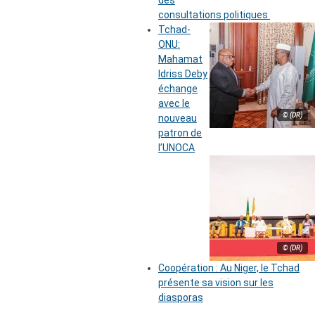
des
consultations politiques
Tchad-
ONU:
Mahamat
Idriss Deby
échange
avec le
© (DR)
nouveau
patron de
l’UNOCA
© (DR)
Coopération : Au Niger, le Tchad
présente sa vision sur les
diasporas