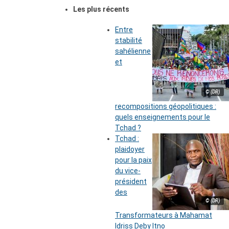
Les plus récents
Entre
stabilité
sahélienne
et
© (DR)
recompositions géopolitiques :
quels enseignements pour le
Tchad ?
Tchad :
plaidoyer
pour la paix
du vice-
président
des
© (DR)
Transformateurs à Mahamat
Idriss Deby Itno