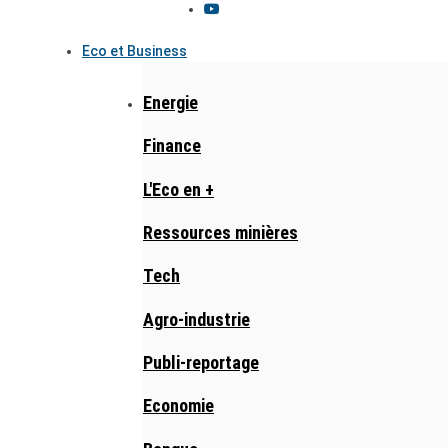
Eco et Business
Energie
Finance
L'Eco en +
Ressources minières
Tech
Agro-industrie
Publi-reportage
Economie