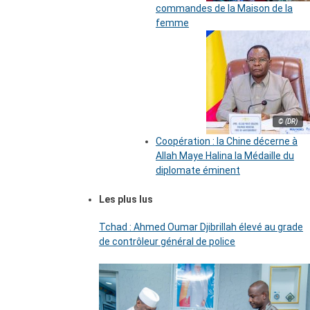
commandes de la Maison de la
femme
© (DR)
Coopération : la Chine décerne à
Allah Maye Halina la Médaille du
diplomate éminent
Les plus lus
Tchad : Ahmed Oumar Djibrillah élevé au grade
de contrôleur général de police