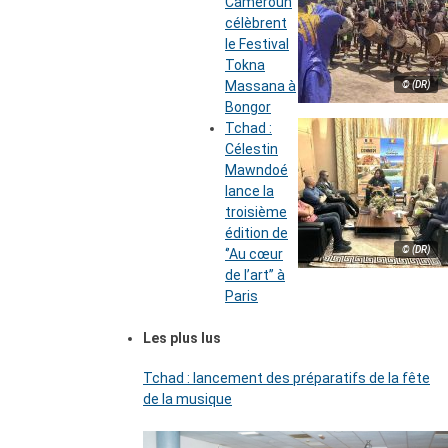
Cameroun
célèbrent
le Festival
Tokna
Massana à
© (DR)
Bongor
Tchad :
Célestin
Mawndoé
lance la
troisième
édition de
© (DR)
‘’Au cœur
de l’art’’ à
Paris
Les plus lus
Tchad : lancement des préparatifs de la fête
de la musique