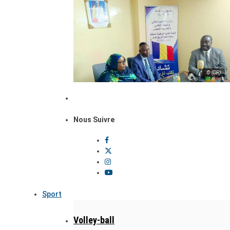
© (DR)
Nous Suivre
Sport
Volley-ball