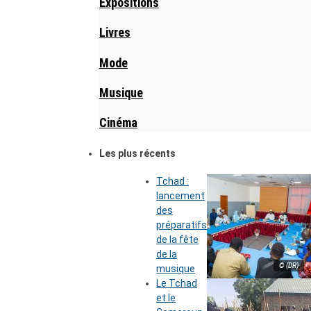
Expositions
Livres
Mode
Musique
Cinéma
Les plus récents
Tchad :
lancement
des
préparatifs
de la fête
de la
© (DR)
musique
Le Tchad
et le