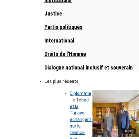
Institutions
Justice
Partis politiques
International
Droits de l'Homme
Dialogue national inclusif et souverain
Les plus récents
Diplomatie
: le Tchad
et la
Türkiye
échangent
sur la
© (DR)
relance