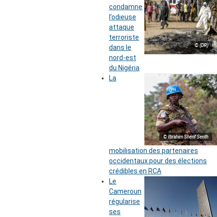
condamne
l’odieuse
attaque
terroriste
© (DR)
dans le
nord-est
du Nigéria
La
© Ibrahim Shérif Senth
mobilisation des partenaires
occidentaux pour des élections
crédibles en RCA
Le
Cameroun
régularise
ses