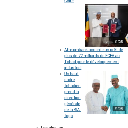
Caire
© (DR)
Afreximbank accorde un prêt de
plus de 72 milliards de FCFA au
Tchad pour le développement
industriel
Un haut
cadre
tchadien
prend la
direction
générale
© (DR)
de la BIA-
togo
Les plus lus