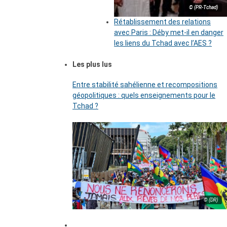
© (PR-Tchad)
Rétablissement des relations
avec Paris : Déby met-il en danger
les liens du Tchad avec l’AES ?
Les plus lus
Entre stabilité sahélienne et recompositions
géopolitiques : quels enseignements pour le
Tchad ?
© (DR)