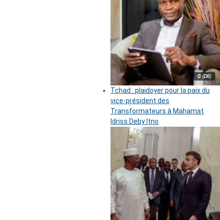
© (DR)
Tchad : plaidoyer pour la paix du
vice-président des
Transformateurs à Mahamat
Idriss Deby Itno