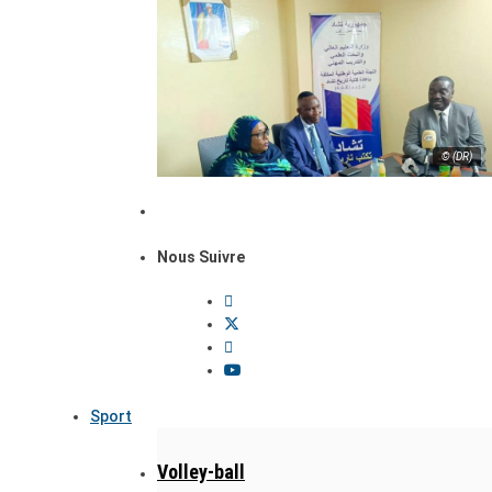
© (DR)
Nous Suivre
Sport
Volley-ball