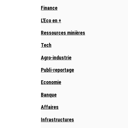
Finance
L'Eco en +
Ressources minières
Tech
Agro-industrie
Publi-reportage
Economie
Banque
Affaires
Infrastructures