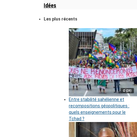
Idées
Les plus récents
© (DR)
Entre stabilité sahélienne et
recompositions géopolitiques :
quels enseignements pour le
Tchad ?