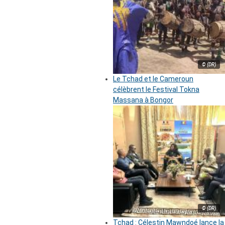
© (DR)
Le Tchad et le Cameroun
célèbrent le Festival Tokna
Massana à Bongor
© (DR)
Tchad : Célestin Mawndoé lance la