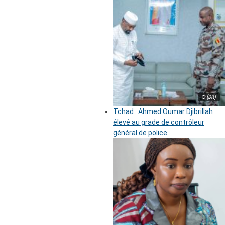
© (DR)
Tchad : Ahmed Oumar Djibrillah
élevé au grade de contrôleur
général de police