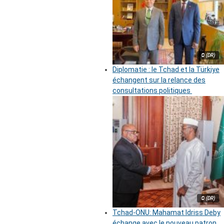
© (DR)
Diplomatie : le Tchad et la Türkiye
échangent sur la relance des
consultations politiques
© (DR)
Tchad-ONU: Mahamat Idriss Deby
échange avec le nouveau patron