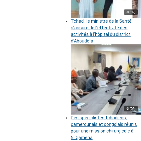
© (DR)
Tchad : le ministre de la Santé
s’assure de l’effectivité des
activités à l’hôpital du district
d’Aboudeïa
© (DR)
Des spécialistes tchadiens,
camerounais et congolais réunis
pour une mission chirurgicale à
N’Djaména