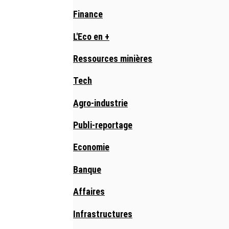
Finance
L'Eco en +
Ressources minières
Tech
Agro-industrie
Publi-reportage
Economie
Banque
Affaires
Infrastructures