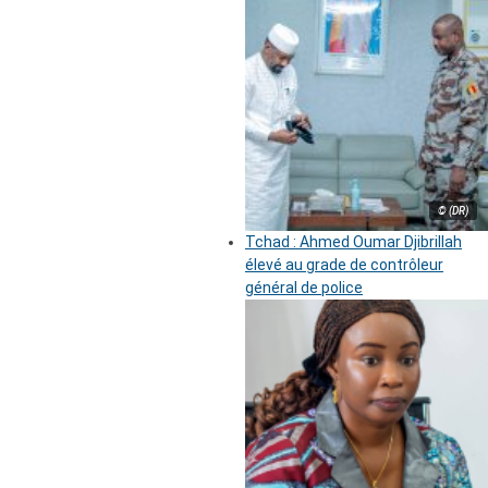
© (DR)
Tchad : Ahmed Oumar Djibrillah
élevé au grade de contrôleur
général de police