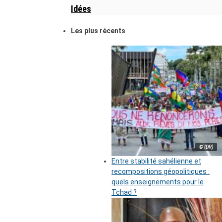
Idées
Les plus récents
© (DR)
Entre stabilité sahélienne et
recompositions géopolitiques :
quels enseignements pour le
Tchad ?