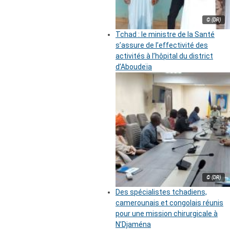
© (DR)
Tchad : le ministre de la Santé
s’assure de l’effectivité des
activités à l’hôpital du district
d’Aboudeïa
© (DR)
Des spécialistes tchadiens,
camerounais et congolais réunis
pour une mission chirurgicale à
N’Djaména