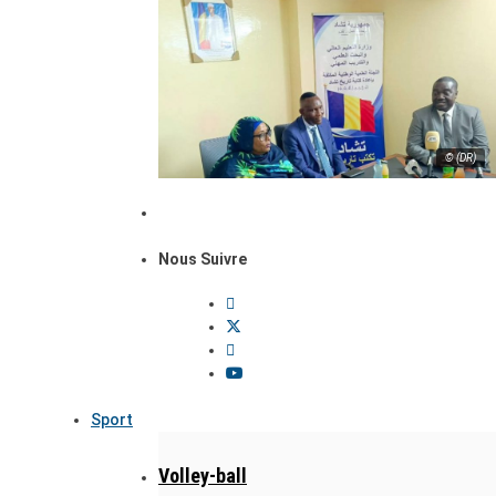
© (DR)
Nous Suivre
Sport
Volley-ball