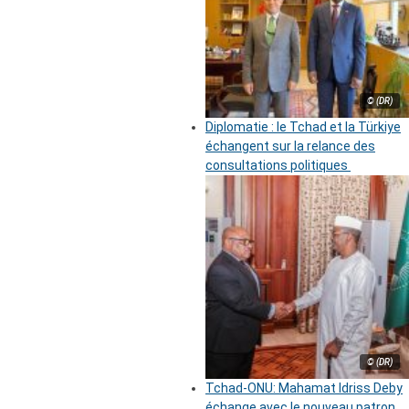
© (DR)
Diplomatie : le Tchad et la Türkiye
échangent sur la relance des
consultations politiques
© (DR)
Tchad-ONU: Mahamat Idriss Deby
échange avec le nouveau patron