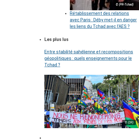
© (PR-Tchad)
Rétablissement des relations
avec Paris : Déby met-il en danger
les liens du Tchad avec l’AES ?
Les plus lus
Entre stabilité sahélienne et recompositions
géopolitiques : quels enseignements pour le
Tchad ?
© (DR)