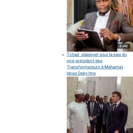
© (DR)
Tchad : plaidoyer pour la paix du
vice-président des
Transformateurs à Mahamat
Idriss Deby Itno