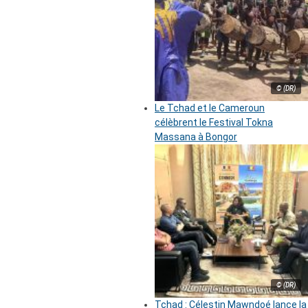
© (DR)
Le Tchad et le Cameroun
célèbrent le Festival Tokna
Massana à Bongor
© (DR)
Tchad : Célestin Mawndoé lance la