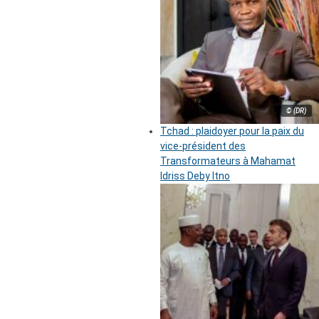
© (DR)
Tchad : plaidoyer pour la paix du
vice-président des
Transformateurs à Mahamat
Idriss Deby Itno