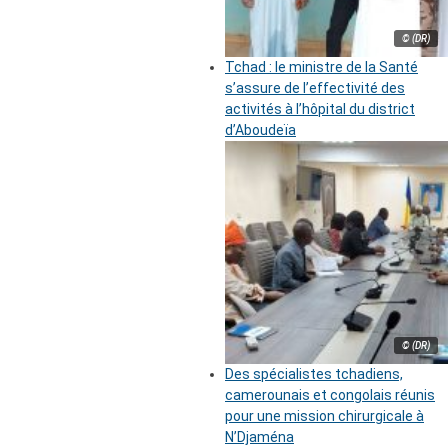
© (DR)
Tchad : le ministre de la Santé
s’assure de l’effectivité des
activités à l’hôpital du district
d’Aboudeïa
© (DR)
Des spécialistes tchadiens,
camerounais et congolais réunis
pour une mission chirurgicale à
N’Djaména