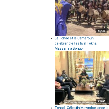
© (DR)
Le Tchad et le Cameroun
célèbrent le Festival Tokna
Massana à Bongor
© (DR)
Tchad : Célestin Mawndoé lance la