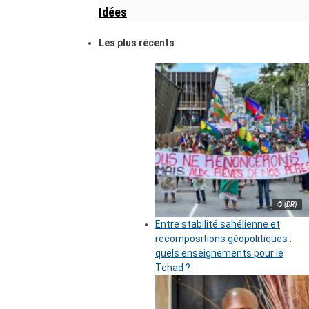
Idées
Les plus récents
© (DR)
Entre stabilité sahélienne et
recompositions géopolitiques :
quels enseignements pour le
Tchad ?