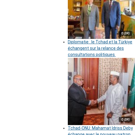
© (DR)
Diplomatie : le Tchad et la Türkiye
échangent sur la relance des
consultations politiques
© (DR)
Tchad-ONU: Mahamat Idriss Deby
échange avec le nouveau patron