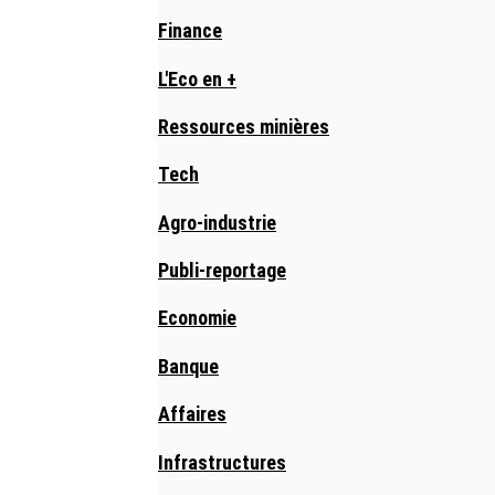
Finance
L'Eco en +
Ressources minières
Tech
Agro-industrie
Publi-reportage
Economie
Banque
Affaires
Infrastructures