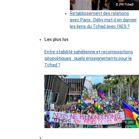
© (PR-Tchad)
Rétablissement des relations
avec Paris : Déby met-il en danger
les liens du Tchad avec l’AES ?
Les plus lus
Entre stabilité sahélienne et recompositions
géopolitiques : quels enseignements pour le
Tchad ?
© (DR)