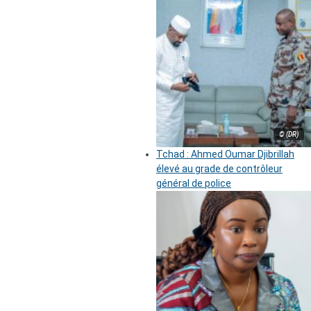
© (DR)
Tchad : Ahmed Oumar Djibrillah
élevé au grade de contrôleur
général de police