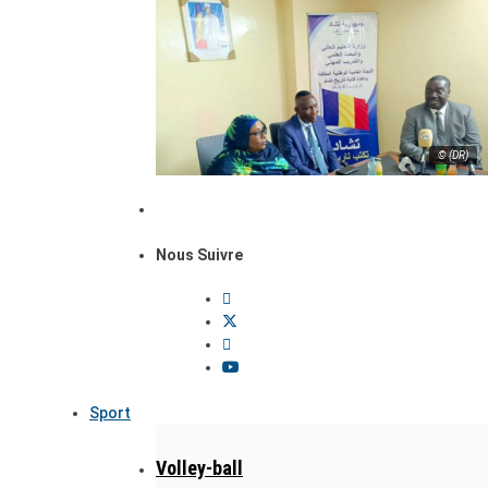
© (DR)
Nous Suivre
Sport
Volley-ball