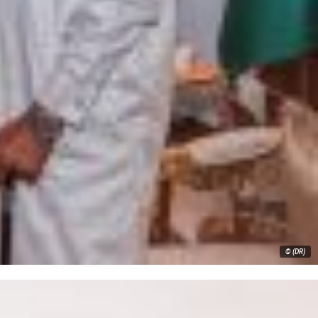
© (DR)