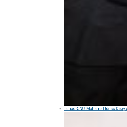
Tchad-ONU: Mahamat Idriss Deby é