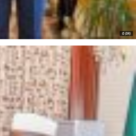
© (DR)