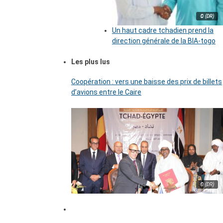
© (DR)
Un haut cadre tchadien prend la
direction générale de la BIA-togo
Les plus lus
Coopération : vers une baisse des prix de billets
d’avions entre le Caire
© (DR)