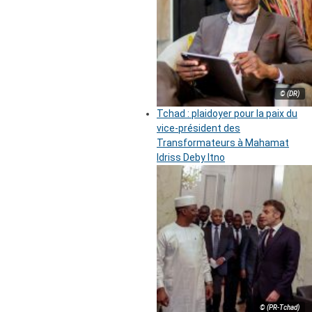
© (DR)
Tchad : plaidoyer pour la paix du
vice-président des
Transformateurs à Mahamat
Idriss Deby Itno
© (PR-Tchad)