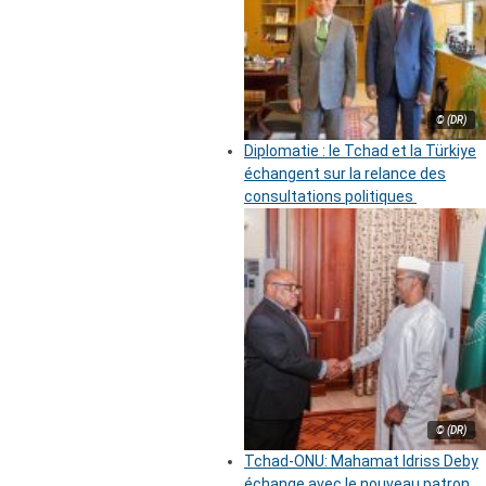
© (DR)
Diplomatie : le Tchad et la Türkiye
échangent sur la relance des
consultations politiques
© (DR)
Tchad-ONU: Mahamat Idriss Deby
échange avec le nouveau patron