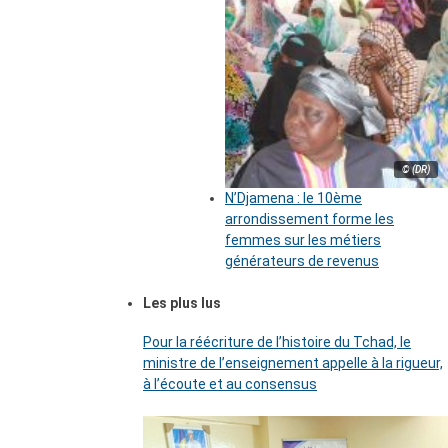
© (DR)
N’Djamena : le 10ème
arrondissement forme les
femmes sur les métiers
générateurs de revenus
Les plus lus
Pour la réécriture de l’histoire du Tchad, le
ministre de l’enseignement appelle à la rigueur,
à l’écoute et au consensus