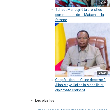
© (DR)
Tchad : Menodji Rita prend les
commandes de la Maison de la
femme
© (DR)
Coopération : la Chine décerne à
Allah Maye Halina la Médaille du
diplomate éminent
Les plus lus