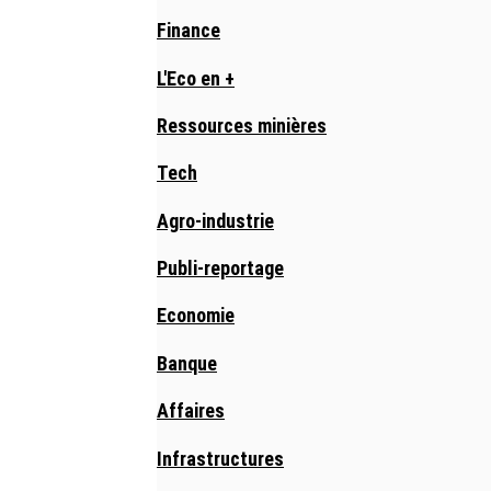
Finance
L'Eco en +
Ressources minières
Tech
Agro-industrie
Publi-reportage
Economie
Banque
Affaires
Infrastructures