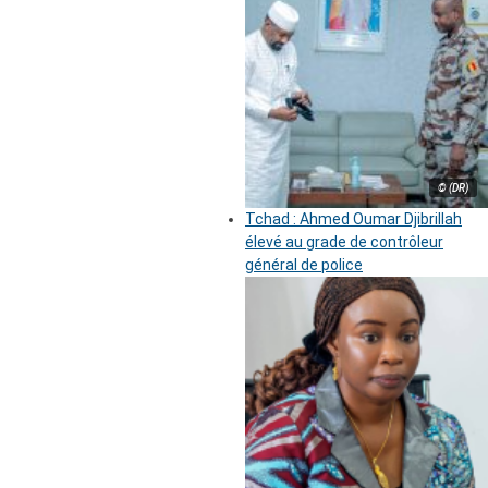
© (DR)
Tchad : Ahmed Oumar Djibrillah
élevé au grade de contrôleur
général de police