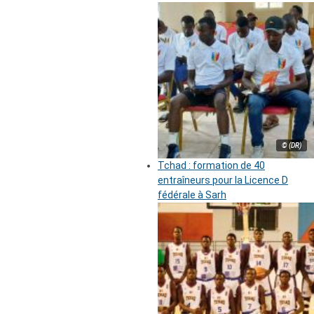
© (DR)
Tchad : formation de 40
entraîneurs pour la Licence D
fédérale à Sarh