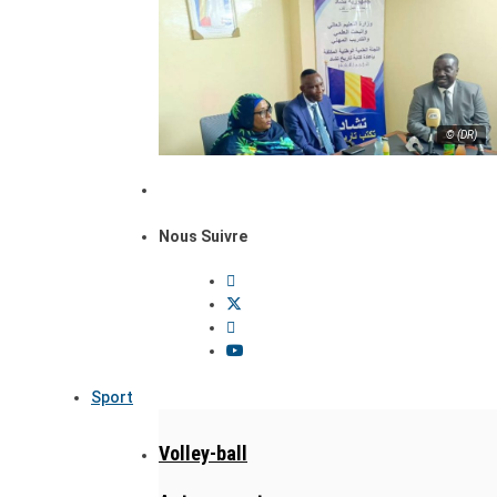
© (DR)
Nous Suivre
Sport
Volley-ball