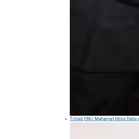
Tchad-ONU: Mahamat Idriss Deby é