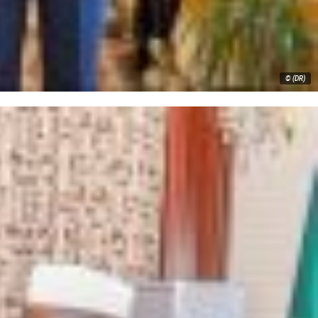
© (DR)