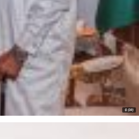
© (DR)