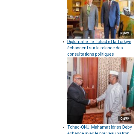
© (DR)
Diplomatie : le Tchad et la Türkiye
échangent sur la relance des
consultations politiques
© (DR)
Tchad-ONU: Mahamat Idriss Deby
échange avec le nouveau patron