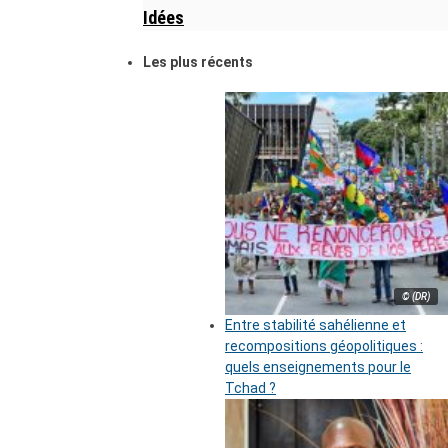
Idées
Les plus récents
© (DR)
Entre stabilité sahélienne et
recompositions géopolitiques :
quels enseignements pour le
Tchad ?