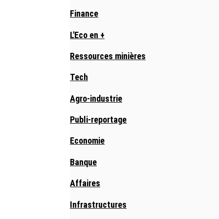
Finance
L'Eco en +
Ressources minières
Tech
Agro-industrie
Publi-reportage
Economie
Banque
Affaires
Infrastructures