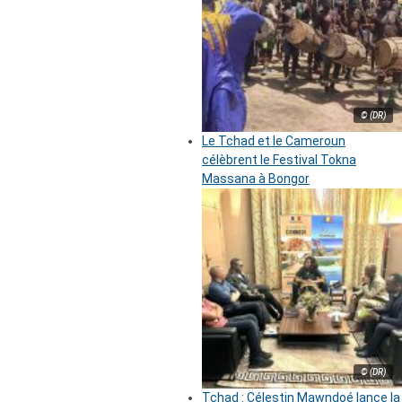
© (DR)
Le Tchad et le Cameroun
célèbrent le Festival Tokna
Massana à Bongor
© (DR)
Tchad : Célestin Mawndoé lance la