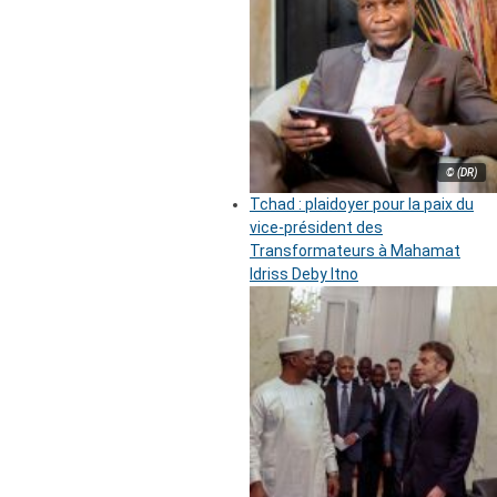
© (DR)
Tchad : plaidoyer pour la paix du
vice-président des
Transformateurs à Mahamat
Idriss Deby Itno