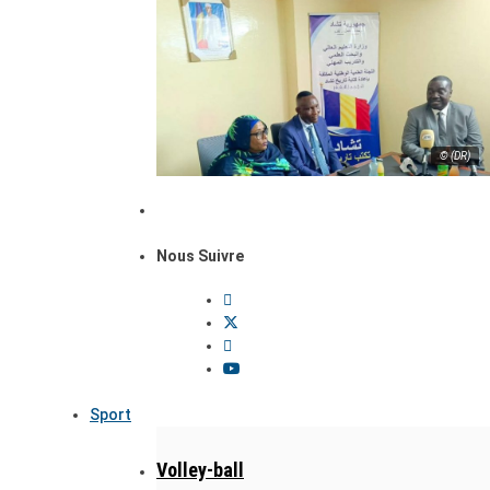
© (DR)
Nous Suivre
Sport
Volley-ball