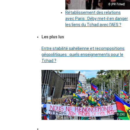
© (PR-Tchad)
Rétablissement des relations
avec Paris : Déby met-il en danger
les liens du Tchad avec l’AES ?
Les plus lus
Entre stabilité sahélienne et recompositions
géopolitiques : quels enseignements pour le
Tchad ?
© (DR)