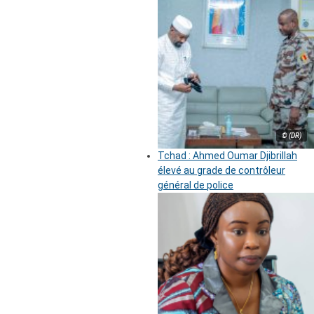
© (DR)
Tchad : Ahmed Oumar Djibrillah
élevé au grade de contrôleur
général de police