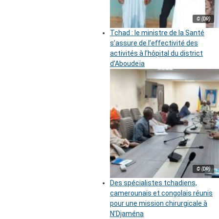
© (DR)
Tchad : le ministre de la Santé
s’assure de l’effectivité des
activités à l’hôpital du district
d’Aboudeïa
© (DR)
Des spécialistes tchadiens,
camerounais et congolais réunis
pour une mission chirurgicale à
N’Djaména