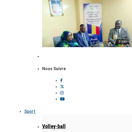
© (DR)
Nous Suivre
Sport
Volley-ball