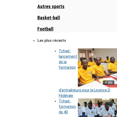
Autres sports
Basket-ball
Football
Les plus récents
Tchad :
lancement
de la
formation
© (DR)
d’entraîneurs pour la Licence D
Fédérale
Tchad :
formation
de 40