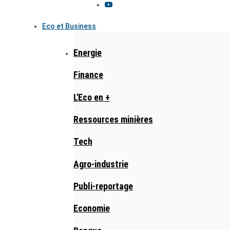
Eco et Business
Energie
Finance
L'Eco en +
Ressources minières
Tech
Agro-industrie
Publi-reportage
Economie