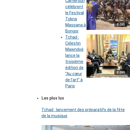
Cameroun
célèbrent
le Festival
Tokna
Massana à
© (DR)
Bongor
Tchad :
Célestin
Mawndoé
lance la
troisième
édition de
© (DR)
‘’Au cœur
de l’art’’ à
Paris
Les plus lus
Tchad : lancement des préparatifs de la fête
de la musique