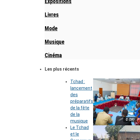
Expositions
Livres
Mode
Musique
Cinéma
Les plus récents
Tchad :
lancement
des
préparatifs
de la fête
de la
© (DR)
musique
Le Tchad
et le