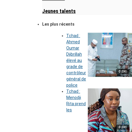
Jeunes talents
Les plus récents
Tchad :
Ahmed
Oumar
Djibrillah
élevé au
grade de
© (DR)
contrôleur
général de
police
Tchad :
Menodji
Rita prend
les
© (DR)