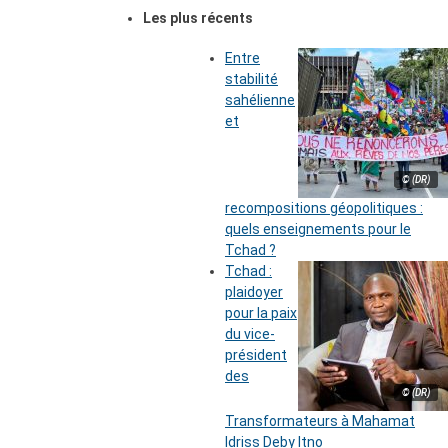
Les plus récents
Entre
stabilité
sahélienne
et
© (DR)
recompositions géopolitiques :
quels enseignements pour le
Tchad ?
Tchad :
plaidoyer
pour la paix
du vice-
président
des
© (DR)
Transformateurs à Mahamat
Idriss Deby Itno