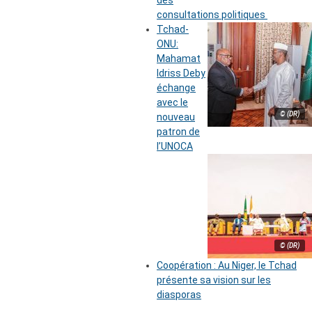
des
consultations politiques
Tchad-
ONU:
Mahamat
Idriss Deby
échange
avec le
© (DR)
nouveau
patron de
l’UNOCA
© (DR)
Coopération : Au Niger, le Tchad
présente sa vision sur les
diasporas