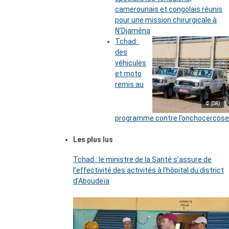
camerounais et congolais réunis
pour une mission chirurgicale à
N’Djaména
Tchad :
des
véhicules
et moto
remis au
© (DR)
programme contre l’onchocercose
Les plus lus
Tchad : le ministre de la Santé s’assure de
l’effectivité des activités à l’hôpital du district
d’Aboudeïa