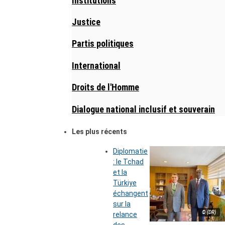
Institutions
Justice
Partis politiques
International
Droits de l'Homme
Dialogue national inclusif et souverain
Les plus récents
Diplomatie
: le Tchad
et la
Türkiye
échangent
sur la
© (DR)
relance