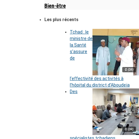
Bien-être
Les plus récents
Tchad : le
ministre de
la Santé
s’assure
de
© (DR)
l’effectivité des activités à
l’hôpital du district d’Aboudeïa
Des
© (DR)
spécialistes tchadiens,