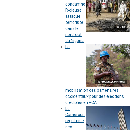
condamne
l’odieuse
attaque
terroriste
© (DR)
dans le
nord-est
du Nigéria
La
© Ibrahim Shérif Senth
mobilisation des partenaires
occidentaux pour des élections
crédibles en RCA
Le
Cameroun
régularise
ses