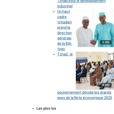
Tchad pour le développement
industriel
Un haut
cadre
tchadien
prend la
direction
générale
© (DR)
de la BIA-
togo
Tchad : le
© (DR)
gouvernement dévoile les grands
axes de la Note économique 2025
Les plus lus