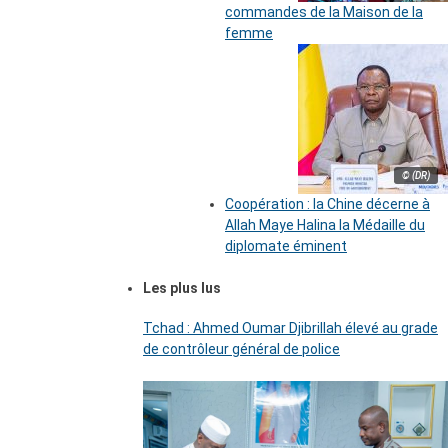
commandes de la Maison de la
femme
© (DR)
Coopération : la Chine décerne à
Allah Maye Halina la Médaille du
diplomate éminent
Les plus lus
Tchad : Ahmed Oumar Djibrillah élevé au grade
de contrôleur général de police