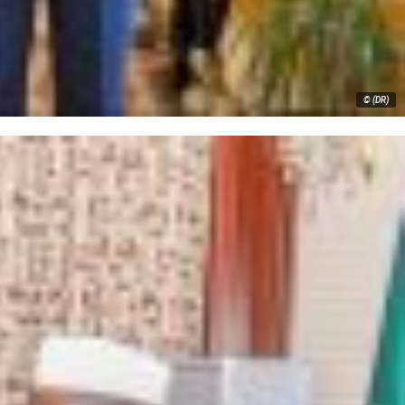
© (DR)