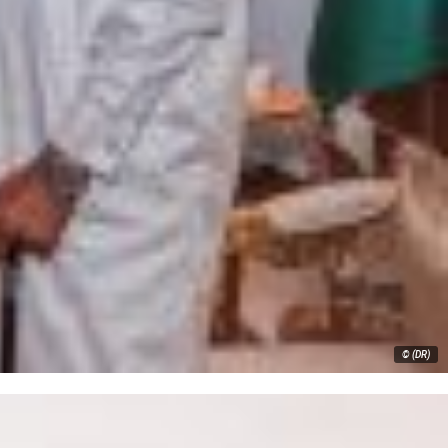
© (DR)