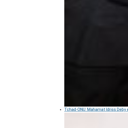
Tchad-ONU: Mahamat Idriss Deby é