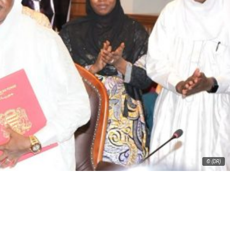
© (DR)