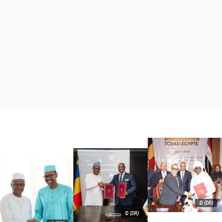
© (DR)
© (DR)