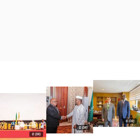
© (DR)
© (DR)
© (DR)