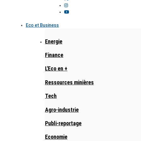
Eco et Business
Energie
Finance
L'Eco en +
Ressources minières
Tech
Agro-industrie
Publi-reportage
Economie