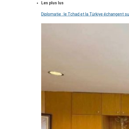
Les plus lus
Diplomatie : le Tchad et la Türkiye échangent su