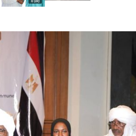
© (DR)