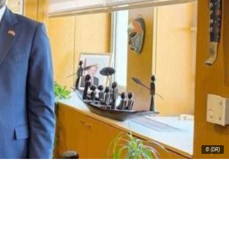
© (DR)