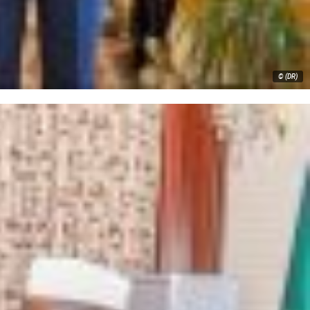
© (DR)