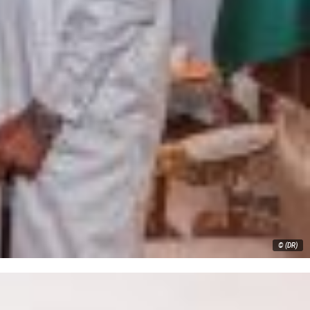
© (DR)