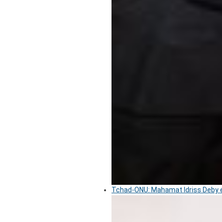
Tchad-ONU: Mahamat Idriss Deby é