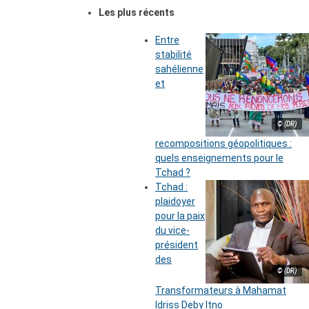
Les plus récents
Entre
stabilité
sahélienne
et
© (DR)
recompositions géopolitiques :
quels enseignements pour le
Tchad ?
Tchad :
plaidoyer
pour la paix
du vice-
président
des
© (DR)
Transformateurs à Mahamat
Idriss Deby Itno