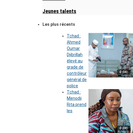
Jeunes talents
Les plus récents
Tchad :
Ahmed
Oumar
Djibrillah
élevé au
grade de
© (DR)
contrôleur
général de
police
Tchad :
Menodji
Rita prend
les
© (DR)