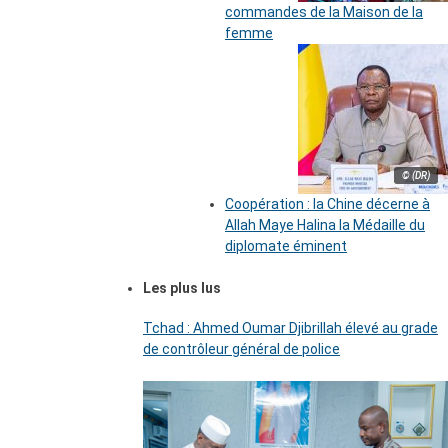
commandes de la Maison de la
femme
© (DR)
Coopération : la Chine décerne à
Allah Maye Halina la Médaille du
diplomate éminent
Les plus lus
Tchad : Ahmed Oumar Djibrillah élevé au grade
de contrôleur général de police