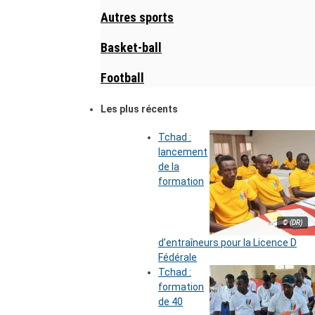
Autres sports
Basket-ball
Football
Les plus récents
Tchad :
lancement
de la
formation
© (DR)
d’entraîneurs pour la Licence D
Fédérale
Tchad :
formation
de 40