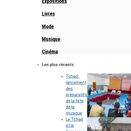
Expositions
Livres
Mode
Musique
Cinéma
Les plus récents
Tchad :
lancement
des
préparatifs
de la fête
de la
© (DR)
musique
Le Tchad
et le