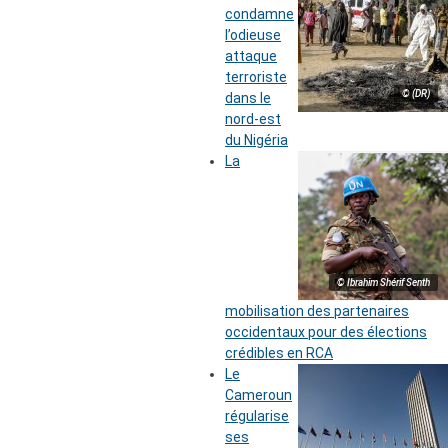
condamne
l’odieuse
attaque
terroriste
© (DR)
dans le
nord-est
du Nigéria
La
© Ibrahim Shérif Senth
mobilisation des partenaires
occidentaux pour des élections
crédibles en RCA
Le
Cameroun
régularise
ses