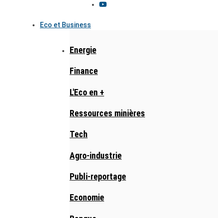
Eco et Business
Energie
Finance
L'Eco en +
Ressources minières
Tech
Agro-industrie
Publi-reportage
Economie