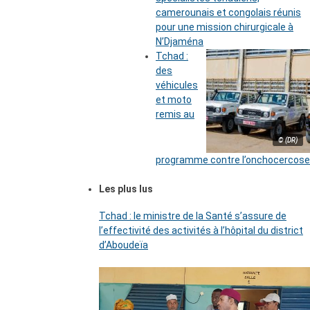
camerounais et congolais réunis
pour une mission chirurgicale à
N’Djaména
Tchad :
des
véhicules
et moto
remis au
© (DR)
programme contre l’onchocercose
Les plus lus
Tchad : le ministre de la Santé s’assure de
l’effectivité des activités à l’hôpital du district
d’Aboudeïa