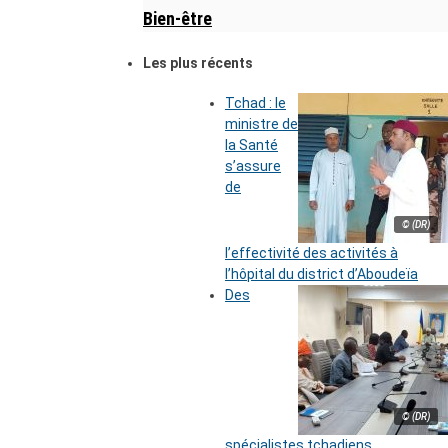
Bien-être
Les plus récents
Tchad : le
ministre de
la Santé
s’assure
de
© (DR)
l’effectivité des activités à
l’hôpital du district d’Aboudeïa
Des
© (DR)
spécialistes tchadiens,