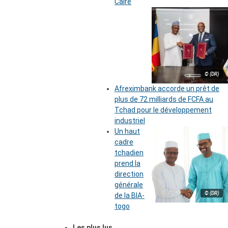
Caire
© (DR)
Afreximbank accorde un prêt de
plus de 72 milliards de FCFA au
Tchad pour le développement
industriel
Un haut
cadre
tchadien
prend la
direction
générale
© (DR)
de la BIA-
togo
Les plus lus