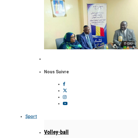
© (DR)
Nous Suivre
Sport
Volley-ball