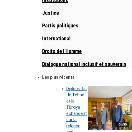
Institutions
Justice
Partis politiques
International
Droits de l'Homme
Dialogue national inclusif et souverain
Les plus récents
Diplomatie
: le Tchad
et la
Türkiye
échangent
sur la
© (DR)
relance