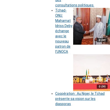
des
consultations politiques
Tchad-
ONU:
Mahamat
Idriss Deby
échange
avec le
© (DR)
nouveau
patron de
l’UNOCA
© (DR)
Coopération : Au Niger, le Tchad
présente sa vision sur les
diasporas