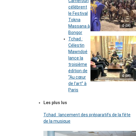
Cameroun
célèbrent
le Festival
Tokna
Massana à
© (DR)
Bongor
Tchad :
Célestin
Mawndoé
lance la
troisième
édition de
© (DR)
‘’Au cœur
de l’art’’ à
Paris
Les plus lus
Tchad : lancement des préparatifs de la fête
de la musique