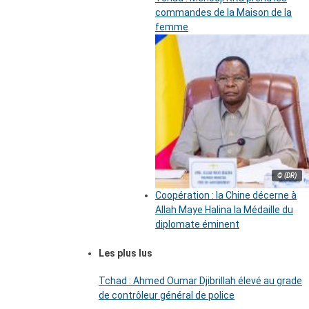
commandes de la Maison de la
femme
© (DR)
Coopération : la Chine décerne à
Allah Maye Halina la Médaille du
diplomate éminent
Les plus lus
Tchad : Ahmed Oumar Djibrillah élevé au grade
de contrôleur général de police