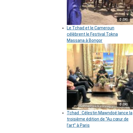
© (DR)
Le Tchad et le Cameroun
célèbrent le Festival Tokna
Massana à Bongor
© (DR)
Tchad : Célestin Mawndoé lance la
troisième édition de ‘’Au cœur de
l’art’’ à Paris