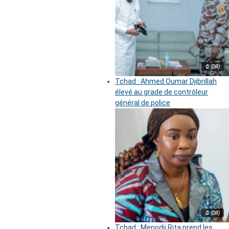
© (DR)
Tchad : Ahmed Oumar Djibrillah
élevé au grade de contrôleur
général de police
© (DR)
Tchad : Menodji Rita prend les