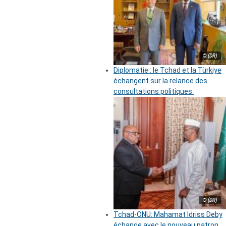
© (DR)
Diplomatie : le Tchad et la Türkiye
échangent sur la relance des
consultations politiques
© (DR)
Tchad-ONU: Mahamat Idriss Deby
échange avec le nouveau patron