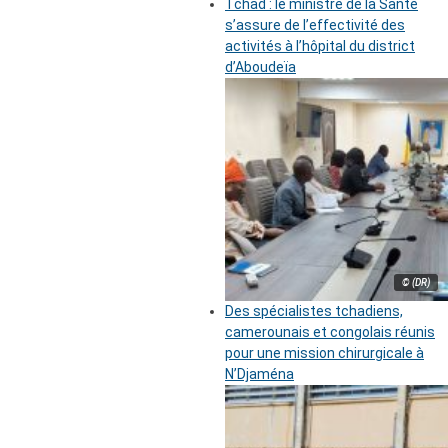
Tchad : le ministre de la Santé
s’assure de l’effectivité des
activités à l’hôpital du district
d’Aboudeïa
© (DR)
Des spécialistes tchadiens,
camerounais et congolais réunis
pour une mission chirurgicale à
N’Djaména