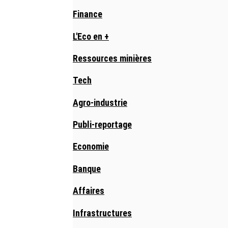
Finance
L'Eco en +
Ressources minières
Tech
Agro-industrie
Publi-reportage
Economie
Banque
Affaires
Infrastructures