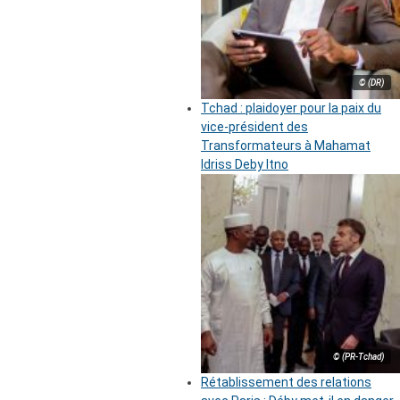
© (DR)
Tchad : plaidoyer pour la paix du
vice-président des
Transformateurs à Mahamat
Idriss Deby Itno
© (PR-Tchad)
Rétablissement des relations