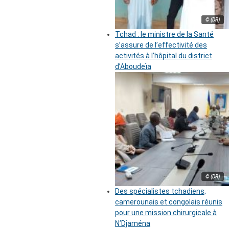
© (DR)
Tchad : le ministre de la Santé
s’assure de l’effectivité des
activités à l’hôpital du district
d’Aboudeïa
© (DR)
Des spécialistes tchadiens,
camerounais et congolais réunis
pour une mission chirurgicale à
N’Djaména