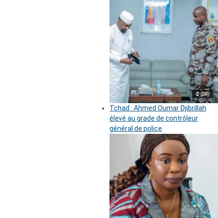
© (DR)
Tchad : Ahmed Oumar Djibrillah
élevé au grade de contrôleur
général de police