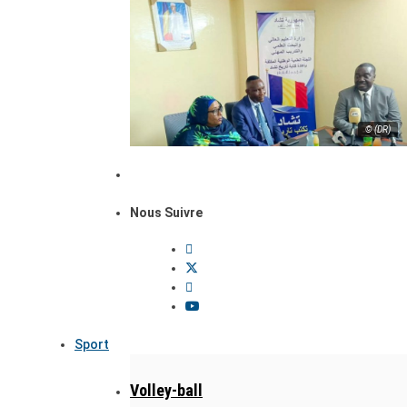
© (DR)
Nous Suivre
Sport
Volley-ball