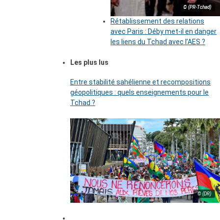
© (PR-Tchad)
Rétablissement des relations
avec Paris : Déby met-il en danger
les liens du Tchad avec l’AES ?
Les plus lus
Entre stabilité sahélienne et recompositions
géopolitiques : quels enseignements pour le
Tchad ?
© (DR)