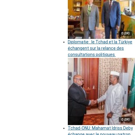
© (DR)
Diplomatie : le Tchad et la Türkiye
échangent sur la relance des
consultations politiques
© (DR)
Tchad-ONU: Mahamat Idriss Deby
échange avec le nouveau patron