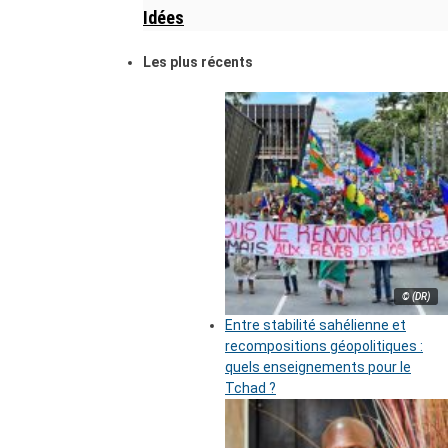
Idées
Les plus récents
© (DR)
Entre stabilité sahélienne et
recompositions géopolitiques :
quels enseignements pour le
Tchad ?