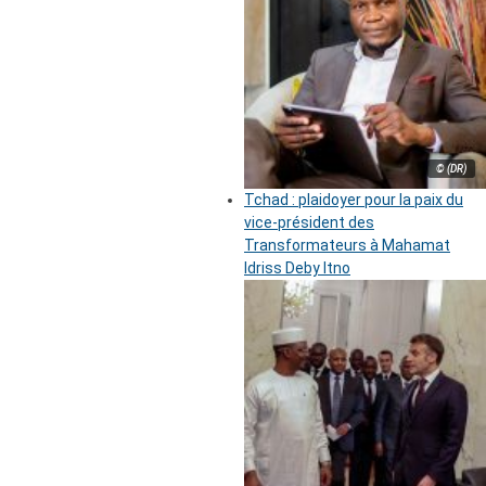
© (DR)
Tchad : plaidoyer pour la paix du
vice-président des
Transformateurs à Mahamat
Idriss Deby Itno