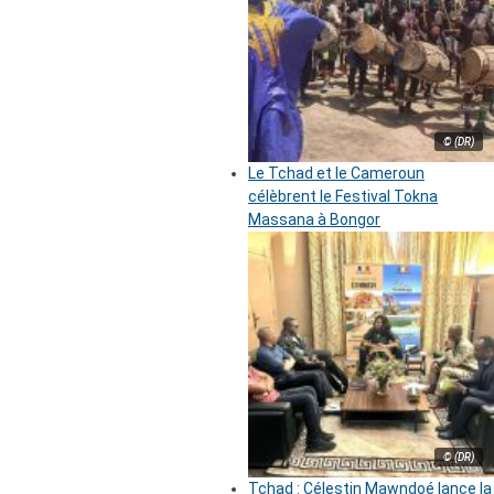
© (DR)
Le Tchad et le Cameroun
célèbrent le Festival Tokna
Massana à Bongor
© (DR)
Tchad : Célestin Mawndoé lance la