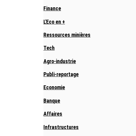
Finance
L'Eco en +
Ressources minières
Tech
Agro-industrie
Publi-reportage
Economie
Banque
Affaires
Infrastructures