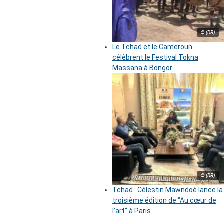
© (DR)
Le Tchad et le Cameroun
célèbrent le Festival Tokna
Massana à Bongor
© (DR)
Tchad : Célestin Mawndoé lance la
troisième édition de ‘’Au cœur de
l’art’’ à Paris