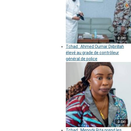
© (DR)
Tchad : Ahmed Oumar Djibrillah
élevé au grade de contrôleur
général de police
© (DR)
Tchad : Menodji Rita prend les