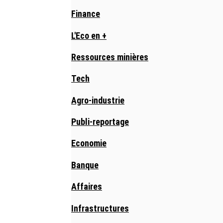
Finance
L'Eco en +
Ressources minières
Tech
Agro-industrie
Publi-reportage
Economie
Banque
Affaires
Infrastructures