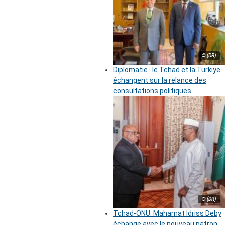
© (DR)
Diplomatie : le Tchad et la Türkiye
échangent sur la relance des
consultations politiques
© (DR)
Tchad-ONU: Mahamat Idriss Deby
échange avec le nouveau patron