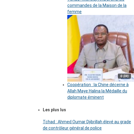
commandes de la Maison de la
femme
© (DR)
Coopération : la Chine décerne à
Allah Maye Halina la Médaille du
diplomate éminent
Les plus lus
Tchad : Ahmed Oumar Djibrillah élevé au grade
de contrôleur général de police