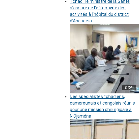
Tchad : le ministre de la Santé
s’assure de l’effectivité des
activités à l’hôpital du district
d’Aboudeïa
© (DR)
Des spécialistes tchadiens,
camerounais et congolais réunis
pour une mission chirurgicale à
N’Djaména