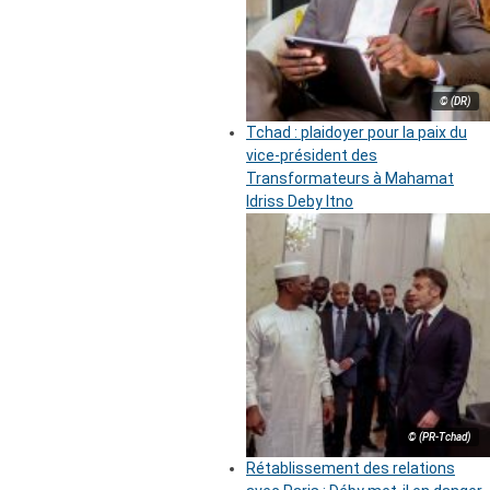
© (DR)
Tchad : plaidoyer pour la paix du
vice-président des
Transformateurs à Mahamat
Idriss Deby Itno
© (PR-Tchad)
Rétablissement des relations