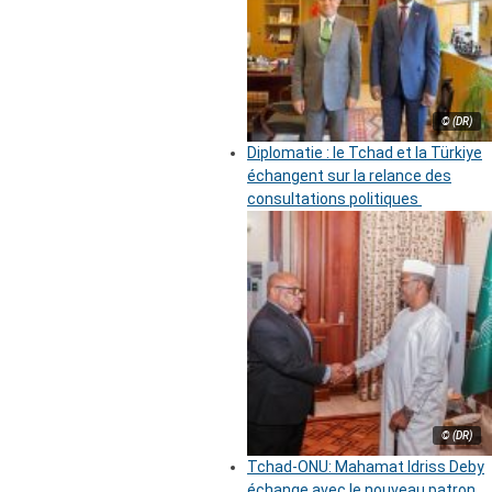
© (DR)
Diplomatie : le Tchad et la Türkiye
échangent sur la relance des
consultations politiques
© (DR)
Tchad-ONU: Mahamat Idriss Deby
échange avec le nouveau patron