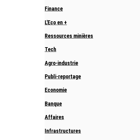
Finance
L'Eco en +
Ressources minières
Tech
Agro-industrie
Publi-reportage
Economie
Banque
Affaires
Infrastructures