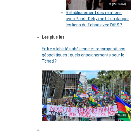
© (PR-Tchad)
Rétablissement des relations
avec Paris : Déby met-il en danger
les liens du Tchad avec l’AES ?
Les plus lus
Entre stabilité sahélienne et recompositions
géopolitiques : quels enseignements pour le
Tchad ?
© (DR)