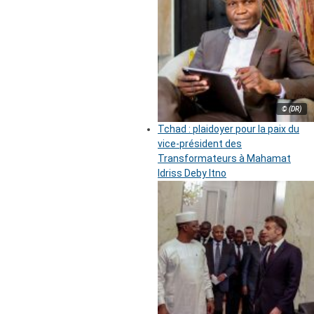
© (DR)
Tchad : plaidoyer pour la paix du
vice-président des
Transformateurs à Mahamat
Idriss Deby Itno