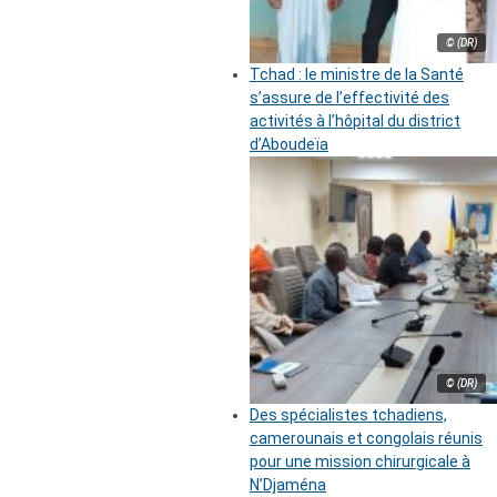
© (DR)
Tchad : le ministre de la Santé
s’assure de l’effectivité des
activités à l’hôpital du district
d’Aboudeïa
© (DR)
Des spécialistes tchadiens,
camerounais et congolais réunis
pour une mission chirurgicale à
N’Djaména