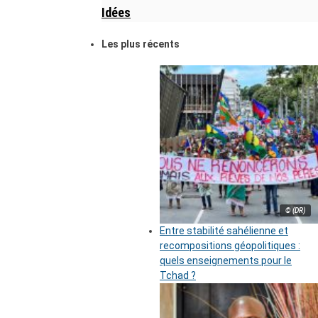
Idées
Les plus récents
© (DR)
Entre stabilité sahélienne et
recompositions géopolitiques :
quels enseignements pour le
Tchad ?