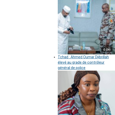
© (DR)
Tchad : Ahmed Oumar Djibrillah
élevé au grade de contrôleur
général de police