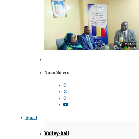
© (DR)
Nous Suivre
Sport
Volley-ball