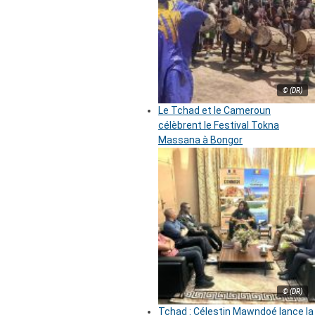
© (DR)
Le Tchad et le Cameroun
célèbrent le Festival Tokna
Massana à Bongor
© (DR)
Tchad : Célestin Mawndoé lance la