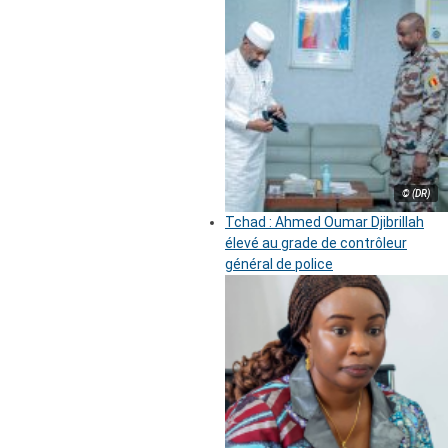
© (DR)
Tchad : Ahmed Oumar Djibrillah
élevé au grade de contrôleur
général de police