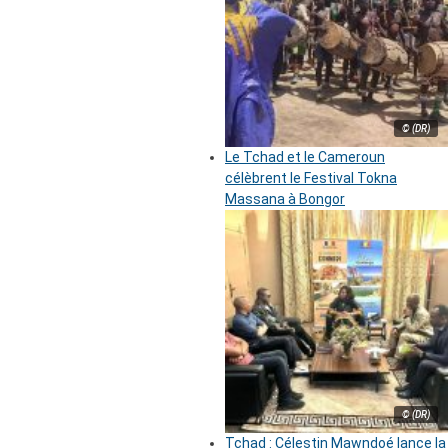
© (DR)
Le Tchad et le Cameroun
célèbrent le Festival Tokna
Massana à Bongor
© (DR)
Tchad : Célestin Mawndoé lance la