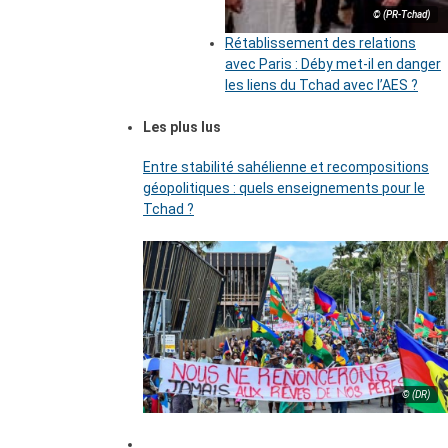
© (PR-Tchad)
Rétablissement des relations
avec Paris : Déby met-il en danger
les liens du Tchad avec l’AES ?
Les plus lus
Entre stabilité sahélienne et recompositions
géopolitiques : quels enseignements pour le
Tchad ?
© (DR)