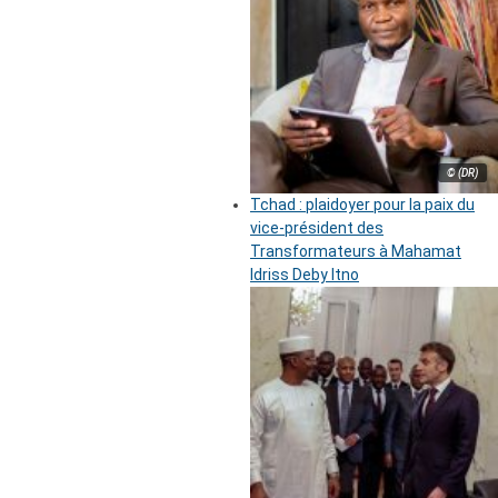
© (DR)
Tchad : plaidoyer pour la paix du
vice-président des
Transformateurs à Mahamat
Idriss Deby Itno