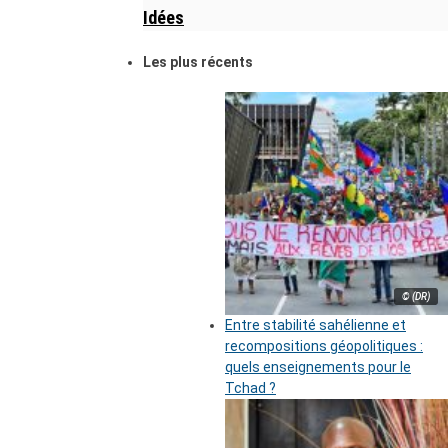
Idées
Les plus récents
© (DR)
Entre stabilité sahélienne et
recompositions géopolitiques :
quels enseignements pour le
Tchad ?