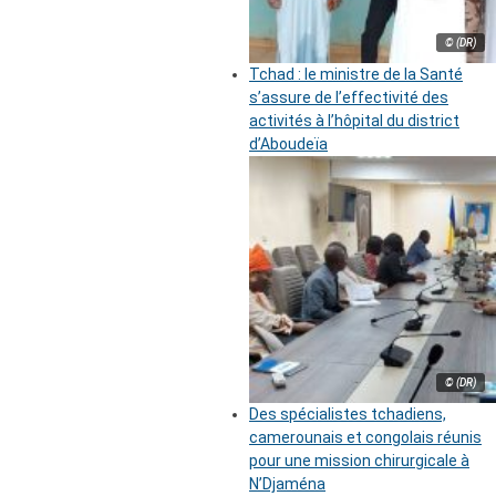
© (DR)
Tchad : le ministre de la Santé
s’assure de l’effectivité des
activités à l’hôpital du district
d’Aboudeïa
© (DR)
Des spécialistes tchadiens,
camerounais et congolais réunis
pour une mission chirurgicale à
N’Djaména