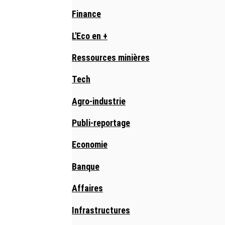
Finance
L'Eco en +
Ressources minières
Tech
Agro-industrie
Publi-reportage
Economie
Banque
Affaires
Infrastructures