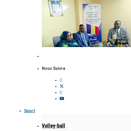
© (DR)
Nous Suivre
Sport
Volley-ball