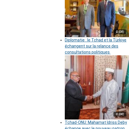
© (DR)
Diplomatie : le Tchad et la Türkiye
échangent sur la relance des
consultations politiques
© (DR)
Tchad-ONU: Mahamat Idriss Deby
échange avec le nouveau patron