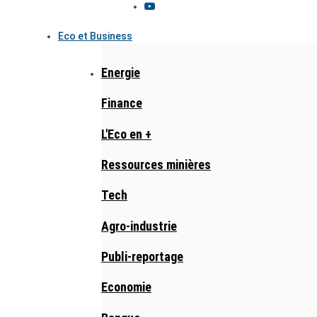
Eco et Business
Energie
Finance
L'Eco en +
Ressources minières
Tech
Agro-industrie
Publi-reportage
Economie