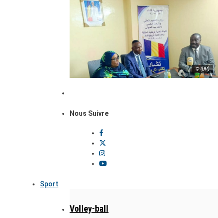
© (DR)
Nous Suivre
Sport
Volley-ball