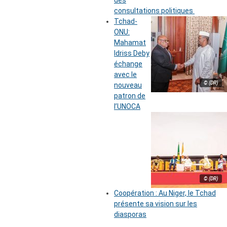
des
consultations politiques
Tchad-
ONU:
Mahamat
Idriss Deby
échange
avec le
© (DR)
nouveau
patron de
l’UNOCA
© (DR)
Coopération : Au Niger, le Tchad
présente sa vision sur les
diasporas