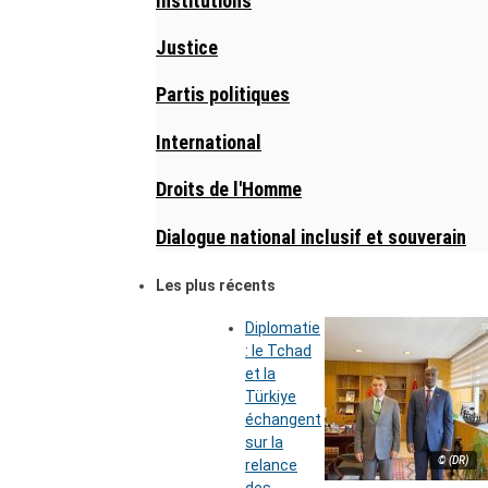
Institutions
Justice
Partis politiques
International
Droits de l'Homme
Dialogue national inclusif et souverain
Les plus récents
Diplomatie
: le Tchad
et la
Türkiye
échangent
sur la
© (DR)
relance