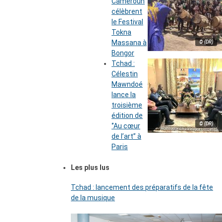
Cameroun
célèbrent
le Festival
Tokna
Massana à
© (DR)
Bongor
Tchad :
Célestin
Mawndoé
lance la
troisième
édition de
© (DR)
‘’Au cœur
de l’art’’ à
Paris
Les plus lus
Tchad : lancement des préparatifs de la fête
de la musique