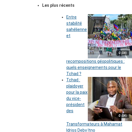
Les plus récents
Entre
stabilité
sahélienne
et
© (DR)
recompositions géopolitiques :
quels enseignements pour le
Tchad ?
Tchad :
plaidoyer
pour la paix
du vice-
président
des
© (DR)
Transformateurs à Mahamat
Idriss Deby Itno