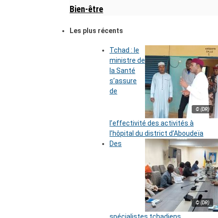
Bien-être
Les plus récents
Tchad : le
ministre de
la Santé
s’assure
de
© (DR)
l’effectivité des activités à
l’hôpital du district d’Aboudeïa
Des
© (DR)
spécialistes tchadiens,