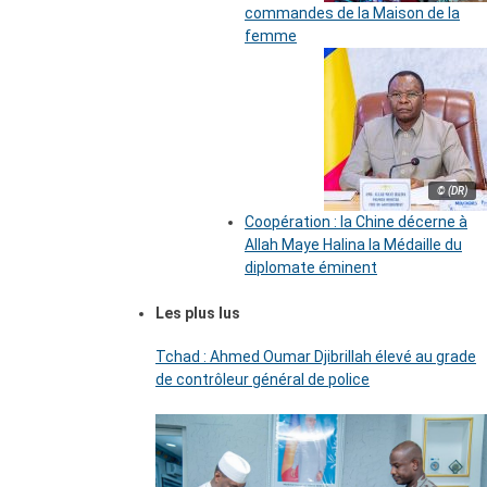
commandes de la Maison de la
femme
© (DR)
Coopération : la Chine décerne à
Allah Maye Halina la Médaille du
diplomate éminent
Les plus lus
Tchad : Ahmed Oumar Djibrillah élevé au grade
de contrôleur général de police