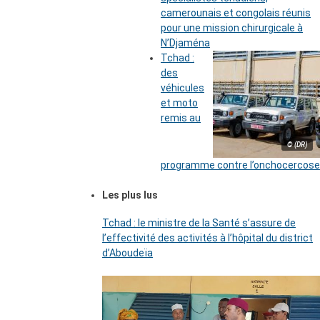
camerounais et congolais réunis
pour une mission chirurgicale à
N’Djaména
Tchad :
des
véhicules
et moto
remis au
© (DR)
programme contre l’onchocercose
Les plus lus
Tchad : le ministre de la Santé s’assure de
l’effectivité des activités à l’hôpital du district
d’Aboudeïa