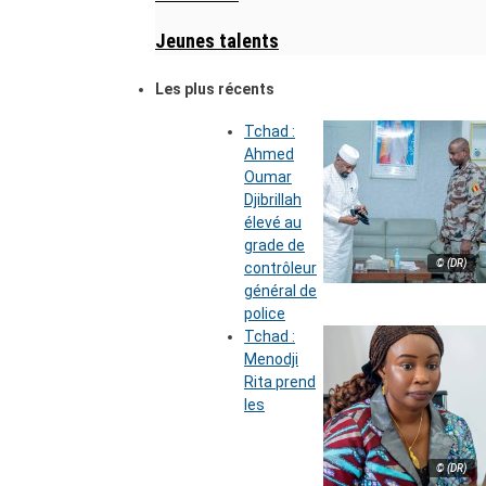
Jeunes talents
Les plus récents
Tchad :
Ahmed
Oumar
Djibrillah
élevé au
grade de
© (DR)
contrôleur
général de
police
Tchad :
Menodji
Rita prend
les
© (DR)