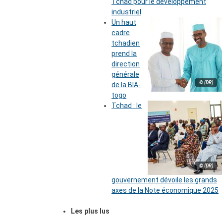
Tchad pour le développement
industriel
Un haut
cadre
tchadien
prend la
direction
générale
© (DR)
de la BIA-
togo
Tchad : le
© (DR)
gouvernement dévoile les grands
axes de la Note économique 2025
Les plus lus