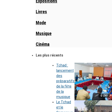
Expositions
Livres
Mode
Musique
Cinéma
Les plus récents
Tchad :
lancement
des
préparatifs
de la fête
de la
© (DR)
musique
Le Tchad
et le