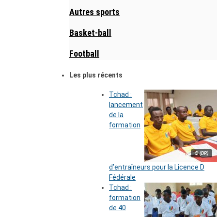
Autres sports
Basket-ball
Football
Les plus récents
Tchad :
lancement
de la
formation
© (DR)
d’entraîneurs pour la Licence D
Fédérale
Tchad :
formation
de 40