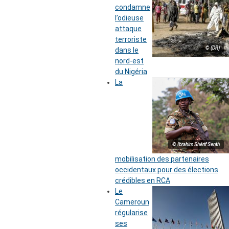
condamne
l’odieuse
attaque
terroriste
© (DR)
dans le
nord-est
du Nigéria
La
© Ibrahim Shérif Senth
mobilisation des partenaires
occidentaux pour des élections
crédibles en RCA
Le
Cameroun
régularise
ses