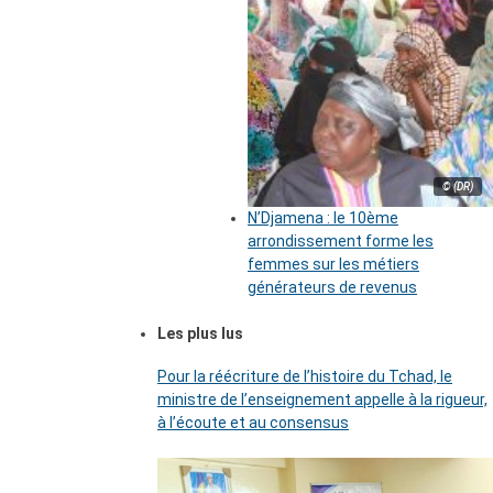
© (DR)
N’Djamena : le 10ème
arrondissement forme les
femmes sur les métiers
générateurs de revenus
Les plus lus
Pour la réécriture de l’histoire du Tchad, le
ministre de l’enseignement appelle à la rigueur,
à l’écoute et au consensus