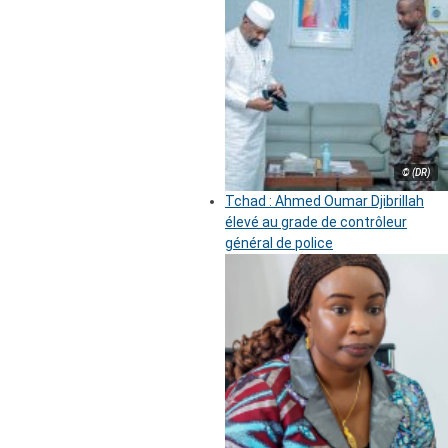
© (DR)
Tchad : Ahmed Oumar Djibrillah
élevé au grade de contrôleur
général de police