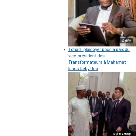
© (DR)
Tchad : plaidoyer pour la paix du
vice-président des
Transformateurs à Mahamat
Idriss Deby Itno
© (PR-Tchad)