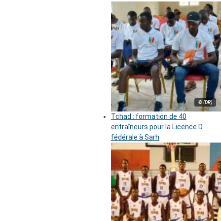
© (DR)
Tchad : formation de 40
entraîneurs pour la Licence D
fédérale à Sarh