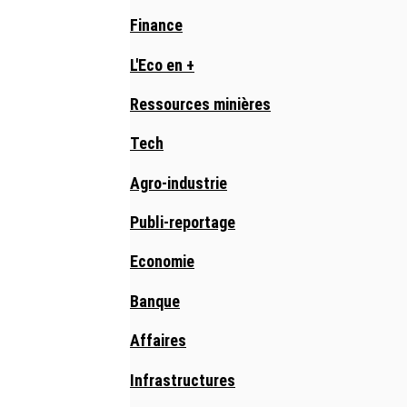
Finance
L'Eco en +
Ressources minières
Tech
Agro-industrie
Publi-reportage
Economie
Banque
Affaires
Infrastructures