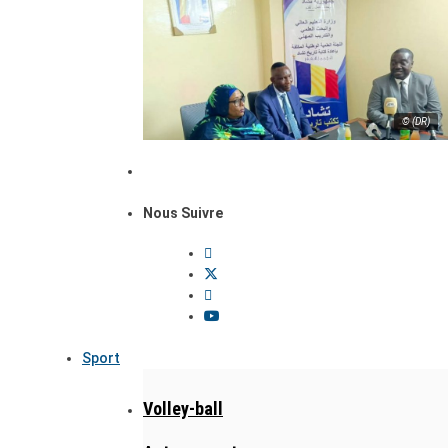
© (DR)
Nous Suivre
Sport
Volley-ball