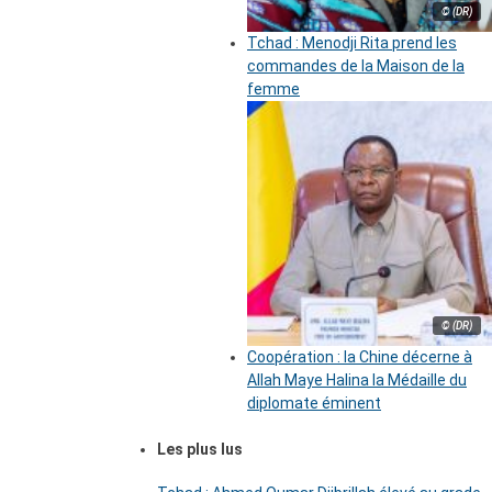
© (DR)
Tchad : Menodji Rita prend les
commandes de la Maison de la
femme
© (DR)
Coopération : la Chine décerne à
Allah Maye Halina la Médaille du
diplomate éminent
Les plus lus