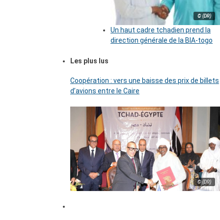
© (DR)
Un haut cadre tchadien prend la
direction générale de la BIA-togo
Les plus lus
Coopération : vers une baisse des prix de billets
d’avions entre le Caire
© (DR)