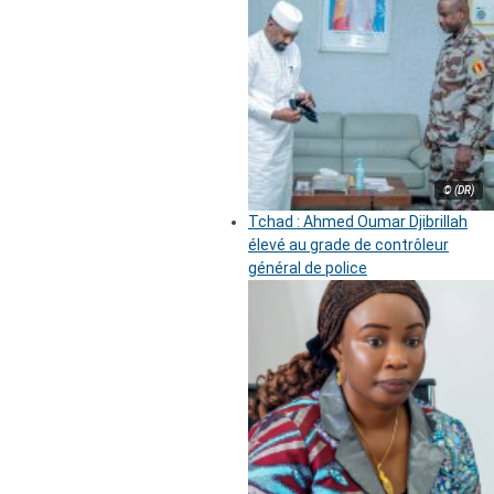
© (DR)
Tchad : Ahmed Oumar Djibrillah
élevé au grade de contrôleur
général de police