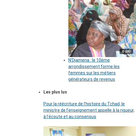
© (DR)
N’Djamena : le 10ème
arrondissement forme les
femmes sur les métiers
générateurs de revenus
Les plus lus
Pour la réécriture de l’histoire du Tchad, le
ministre de l’enseignement appelle à la rigueur,
à l’écoute et au consensus