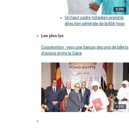
© (DR)
Un haut cadre tchadien prend la
direction générale de la BIA-togo
Les plus lus
Coopération : vers une baisse des prix de billets
d’avions entre le Caire
© (DR)