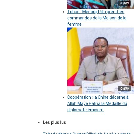
© (DR)
Tchad : Menodji Rita prend les
commandes de la Maison de la
femme
© (DR)
Coopération : la Chine décerne à
Allah Maye Halina la Médaille du
diplomate éminent
Les plus lus