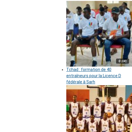
© (DR)
Tchad : formation de 40
entraîneurs pour la Licence D
fédérale à Sarh