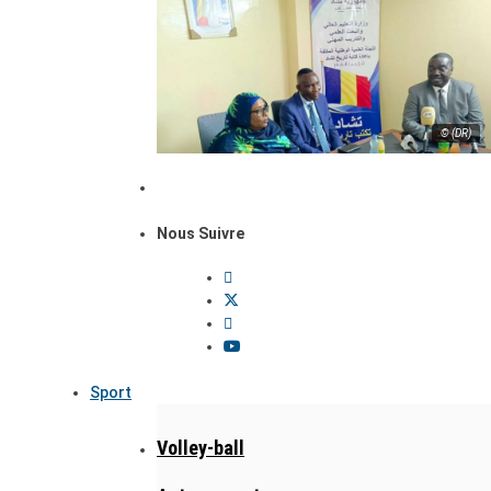
© (DR)
Nous Suivre
Sport
Volley-ball