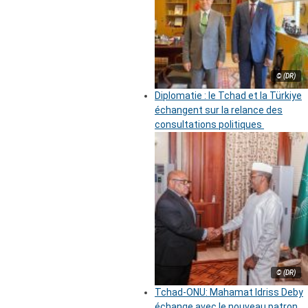
© (DR)
Diplomatie : le Tchad et la Türkiye
échangent sur la relance des
consultations politiques
© (DR)
Tchad-ONU: Mahamat Idriss Deby
échange avec le nouveau patron