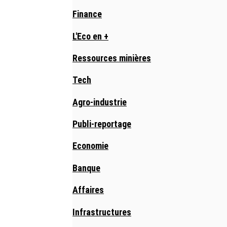
Finance
L'Eco en +
Ressources minières
Tech
Agro-industrie
Publi-reportage
Economie
Banque
Affaires
Infrastructures