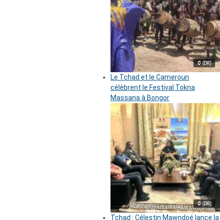
© (DR)
Le Tchad et le Cameroun
célèbrent le Festival Tokna
Massana à Bongor
© (DR)
Tchad : Célestin Mawndoé lance la