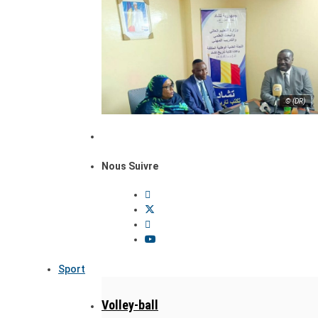
© (DR)
Nous Suivre
Sport
Volley-ball