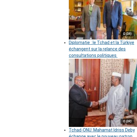
© (DR)
Diplomatie : le Tchad et la Türkiye
échangent sur la relance des
consultations politiques
© (DR)
Tchad-ONU: Mahamat Idriss Deby
échange avec le nouveau patron