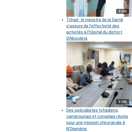
© (DR)
Tchad : le ministre de la Santé
s’assure de l’effectivité des
activités à l’hôpital du district
d’Aboudeïa
© (DR)
Des spécialistes tchadiens,
camerounais et congolais réunis
pour une mission chirurgicale à
N’Djaména