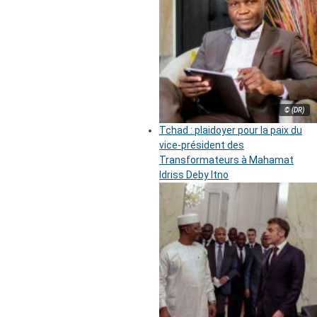
© (DR)
Tchad : plaidoyer pour la paix du
vice-président des
Transformateurs à Mahamat
Idriss Deby Itno