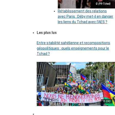
© (PR-Tchad)
Rétablissement des relations
avec Paris : Déby met-il en danger
les liens du Tchad avec l’AES ?
Les plus lus
Entre stabilité sahélienne et recompositions
géopolitiques : quels enseignements pour le
Tchad ?
© (DR)