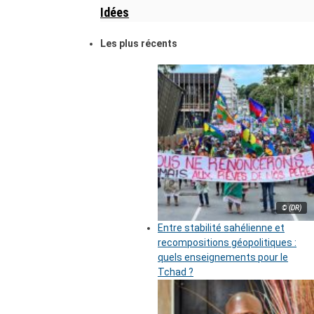
Idées
Les plus récents
© (DR)
Entre stabilité sahélienne et
recompositions géopolitiques :
quels enseignements pour le
Tchad ?