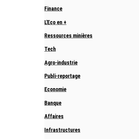
Finance
L'Eco en +
Ressources minières
Tech
Agro-industrie
Publi-reportage
Economie
Banque
Affaires
Infrastructures