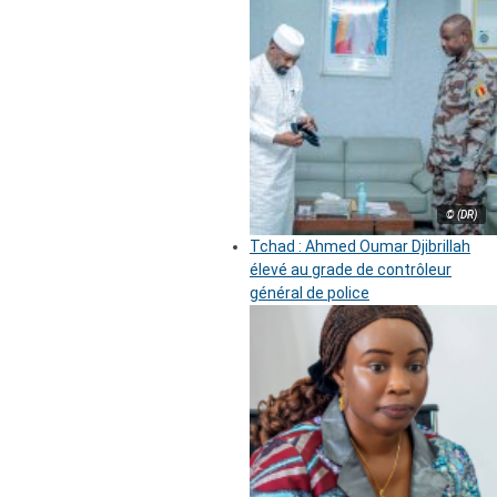
© (DR)
Tchad : Ahmed Oumar Djibrillah
élevé au grade de contrôleur
général de police