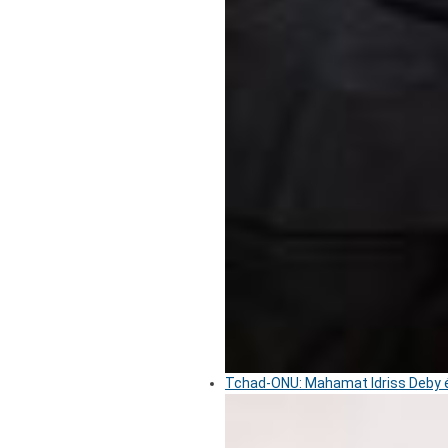
Tchad-ONU: Mahamat Idriss Deby é