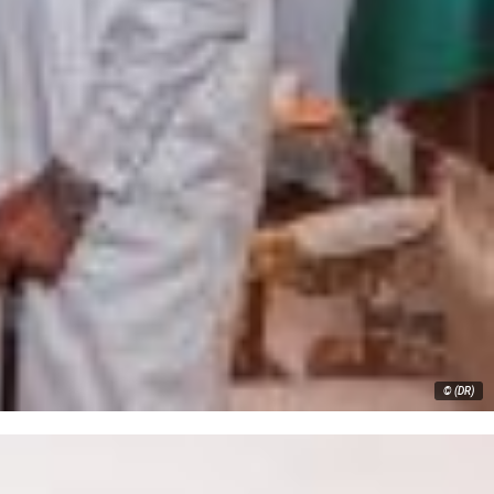
© (DR)