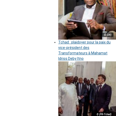
© (DR)
Tchad : plaidoyer pour la paix du
vice-président des
Transformateurs à Mahamat
Idriss Deby Itno
© (PR-Tchad)