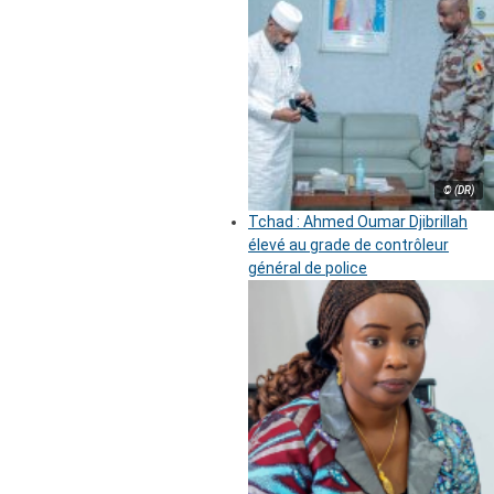
© (DR)
Tchad : Ahmed Oumar Djibrillah
élevé au grade de contrôleur
général de police