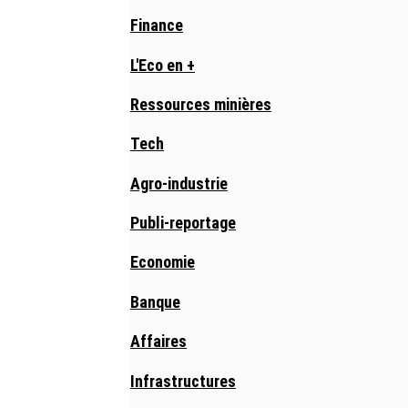
Finance
L'Eco en +
Ressources minières
Tech
Agro-industrie
Publi-reportage
Economie
Banque
Affaires
Infrastructures