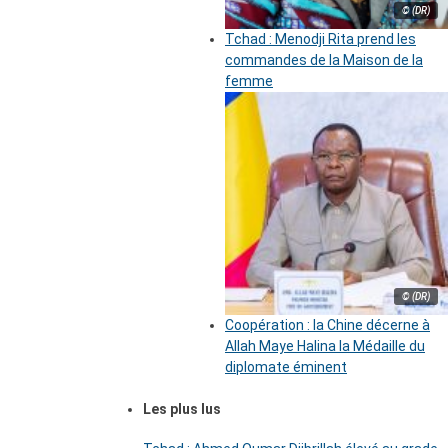
© (DR)
Tchad : Menodji Rita prend les
commandes de la Maison de la
femme
© (DR)
Coopération : la Chine décerne à
Allah Maye Halina la Médaille du
diplomate éminent
Les plus lus