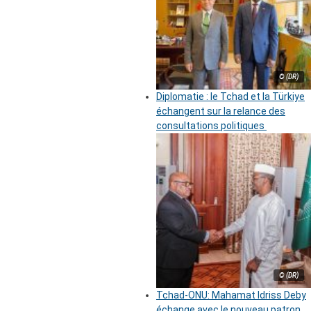
© (DR)
Diplomatie : le Tchad et la Türkiye
échangent sur la relance des
consultations politiques
© (DR)
Tchad-ONU: Mahamat Idriss Deby
échange avec le nouveau patron