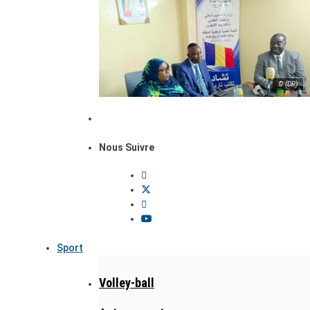
© (DR)
Nous Suivre
Sport
Volley-ball