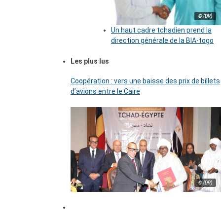
© (DR)
Un haut cadre tchadien prend la
direction générale de la BIA-togo
Les plus lus
Coopération : vers une baisse des prix de billets
d’avions entre le Caire
© (DR)