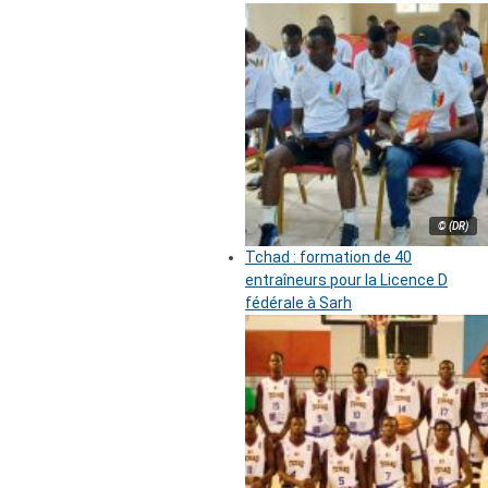
© (DR)
Tchad : formation de 40
entraîneurs pour la Licence D
fédérale à Sarh