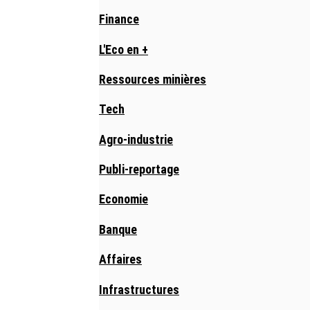
Finance
L'Eco en +
Ressources minières
Tech
Agro-industrie
Publi-reportage
Economie
Banque
Affaires
Infrastructures