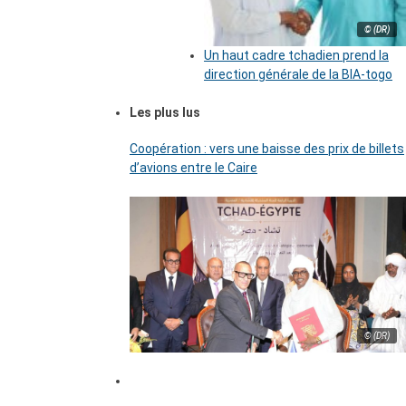
© (DR)
Un haut cadre tchadien prend la
direction générale de la BIA-togo
Les plus lus
Coopération : vers une baisse des prix de billets
d’avions entre le Caire
© (DR)