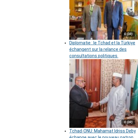
© (DR)
Diplomatie : le Tchad et la Türkiye
échangent sur la relance des
consultations politiques
© (DR)
Tchad-ONU: Mahamat Idriss Deby
échange avec le nouveau patron