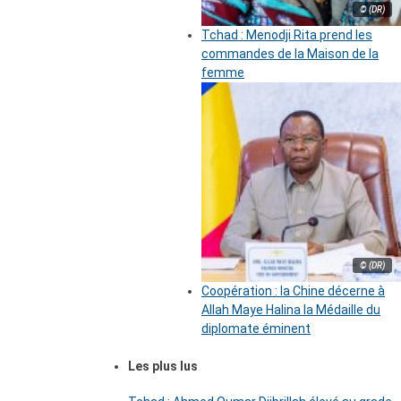
© (DR)
Tchad : Menodji Rita prend les
commandes de la Maison de la
femme
© (DR)
Coopération : la Chine décerne à
Allah Maye Halina la Médaille du
diplomate éminent
Les plus lus