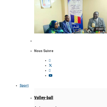
© (DR)
Nous Suivre
Sport
Volley-ball