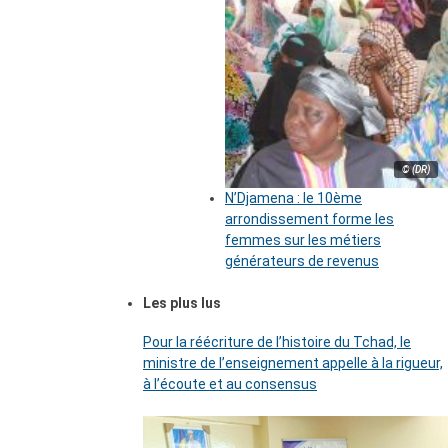
© (DR)
N’Djamena : le 10ème
arrondissement forme les
femmes sur les métiers
générateurs de revenus
Les plus lus
Pour la réécriture de l’histoire du Tchad, le
ministre de l’enseignement appelle à la rigueur,
à l’écoute et au consensus