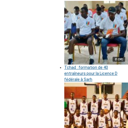
© (DR)
Tchad : formation de 40
entraîneurs pour la Licence D
fédérale à Sarh