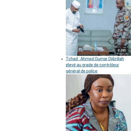
© (DR)
Tchad : Ahmed Oumar Djibrillah
élevé au grade de contrôleur
général de police