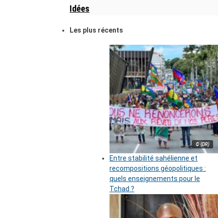
Idées
Les plus récents
© (DR)
Entre stabilité sahélienne et
recompositions géopolitiques :
quels enseignements pour le
Tchad ?