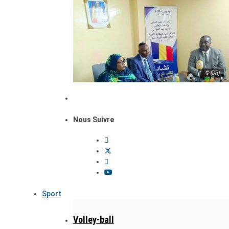
© (DR)
Nous Suivre
Sport
Volley-ball