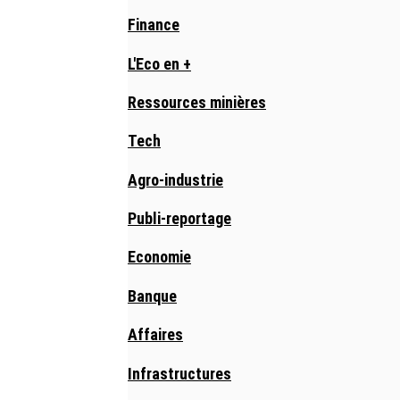
Finance
L'Eco en +
Ressources minières
Tech
Agro-industrie
Publi-reportage
Economie
Banque
Affaires
Infrastructures