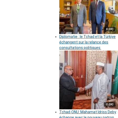
© (DR)
Diplomatie : le Tchad et la Türkiye
échangent sur la relance des
consultations politiques
© (DR)
Tchad-ONU: Mahamat Idriss Deby
échange avec le nouveau patron