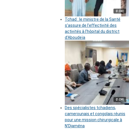
© (DR)
Tchad : le ministre de la Santé
s’assure de l’effectivité des
activités à l’hôpital du district
d’Aboudeïa
© (DR)
Des spécialistes tchadiens,
camerounais et congolais réunis
pour une mission chirurgicale à
N’Djaména