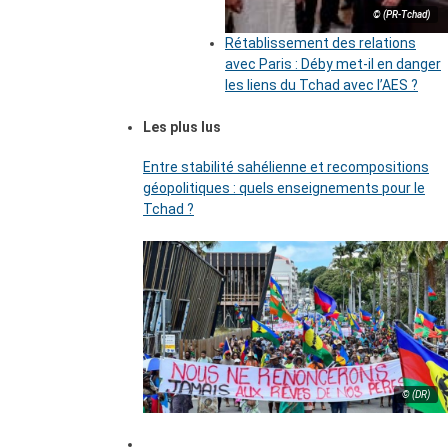
© (PR-Tchad)
Rétablissement des relations
avec Paris : Déby met-il en danger
les liens du Tchad avec l’AES ?
Les plus lus
Entre stabilité sahélienne et recompositions
géopolitiques : quels enseignements pour le
Tchad ?
© (DR)