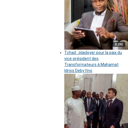
© (DR)
Tchad : plaidoyer pour la paix du
vice-président des
Transformateurs à Mahamat
Idriss Deby Itno