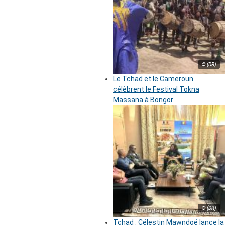
© (DR)
Le Tchad et le Cameroun
célèbrent le Festival Tokna
Massana à Bongor
© (DR)
Tchad : Célestin Mawndoé lance la