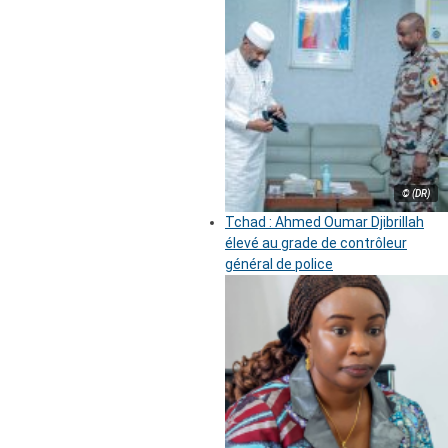
© (DR)
Tchad : Ahmed Oumar Djibrillah
élevé au grade de contrôleur
général de police