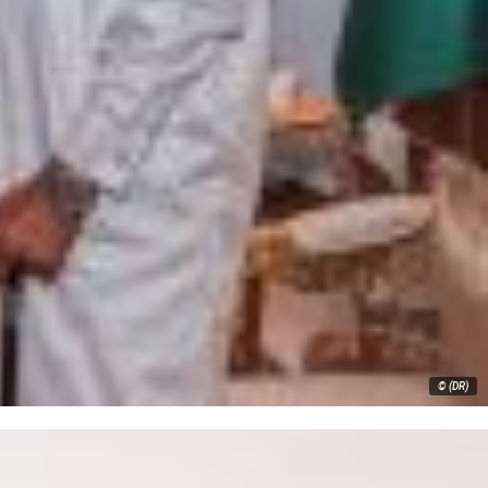
© (DR)