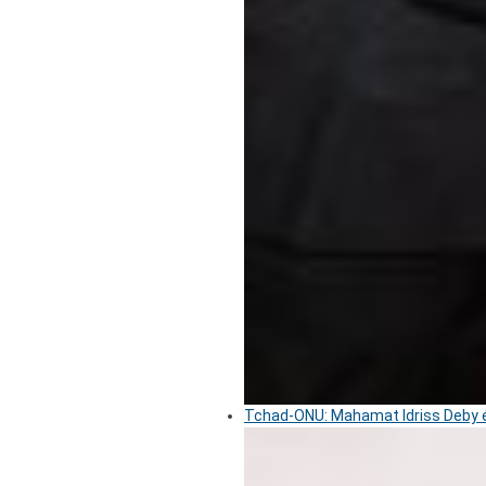
Tchad-ONU: Mahamat Idriss Deby é