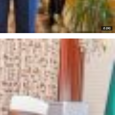
© (DR)