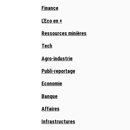
Finance
L'Eco en +
Ressources minières
Tech
Agro-industrie
Publi-reportage
Economie
Banque
Affaires
Infrastructures