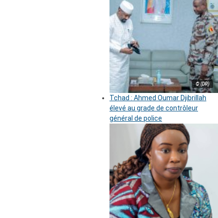
© (DR)
Tchad : Ahmed Oumar Djibrillah
élevé au grade de contrôleur
général de police