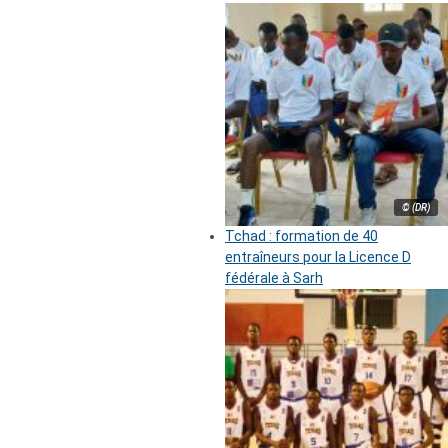
© (DR)
Tchad : formation de 40
entraîneurs pour la Licence D
fédérale à Sarh