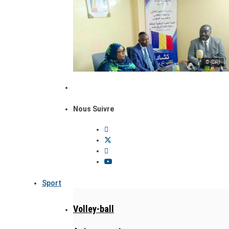
© (DR)
Nous Suivre
Sport
Volley-ball