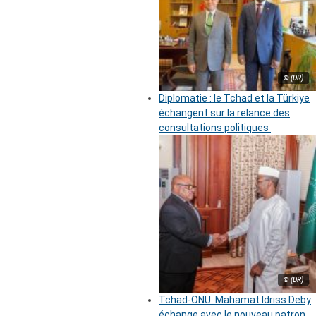
© (DR)
Diplomatie : le Tchad et la Türkiye
échangent sur la relance des
consultations politiques
© (DR)
Tchad-ONU: Mahamat Idriss Deby
échange avec le nouveau patron