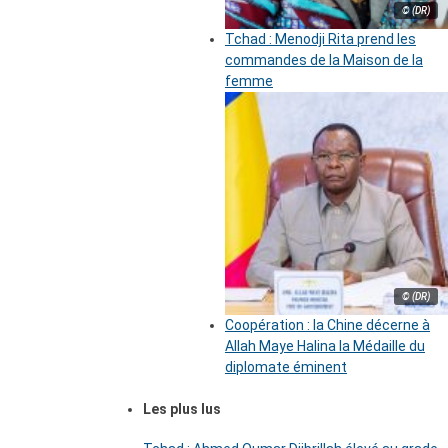
© (DR)
Tchad : Menodji Rita prend les
commandes de la Maison de la
femme
© (DR)
Coopération : la Chine décerne à
Allah Maye Halina la Médaille du
diplomate éminent
Les plus lus