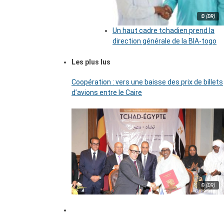
© (DR)
Un haut cadre tchadien prend la
direction générale de la BIA-togo
Les plus lus
Coopération : vers une baisse des prix de billets
d’avions entre le Caire
© (DR)