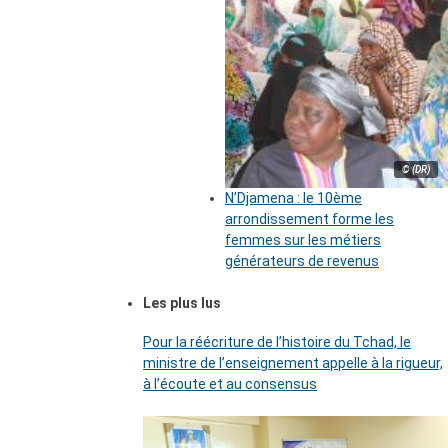
© (DR)
N’Djamena : le 10ème
arrondissement forme les
femmes sur les métiers
générateurs de revenus
Les plus lus
Pour la réécriture de l’histoire du Tchad, le
ministre de l’enseignement appelle à la rigueur,
à l’écoute et au consensus