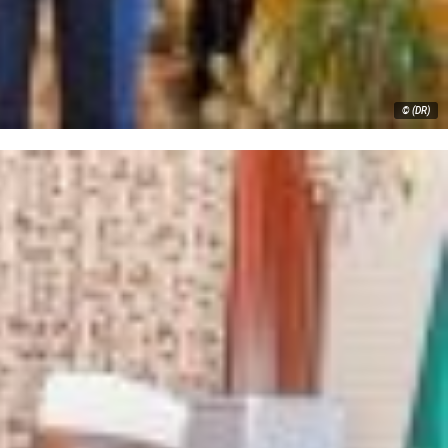
© (DR)