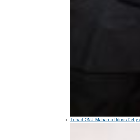
Tchad-ONU: Mahamat Idriss Deby é