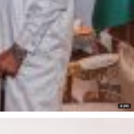
© (DR)