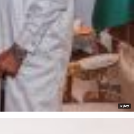
© (DR)