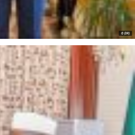
© (DR)