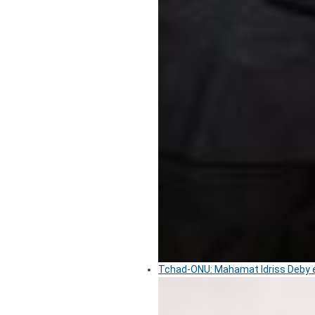
Tchad-ONU: Mahamat Idriss Deby é