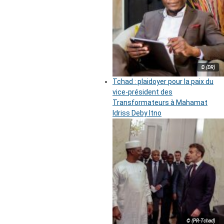
© (DR)
Tchad : plaidoyer pour la paix du
vice-président des
Transformateurs à Mahamat
Idriss Deby Itno
© (PR-Tchad)