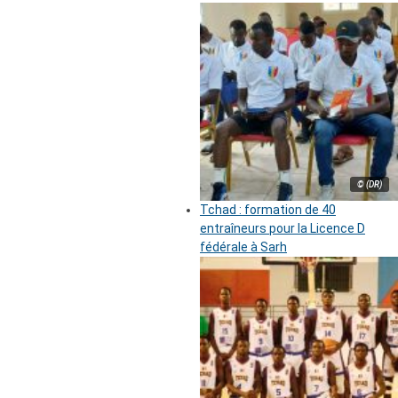
© (DR)
Tchad : formation de 40
entraîneurs pour la Licence D
fédérale à Sarh