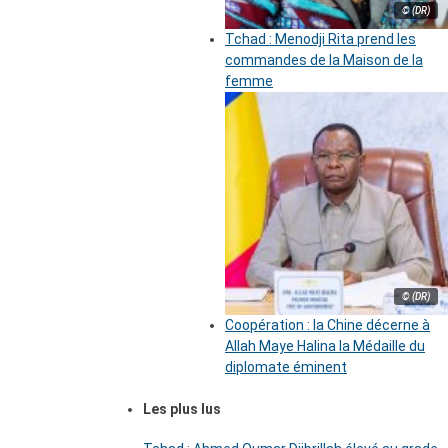
© (DR)
Tchad : Menodji Rita prend les
commandes de la Maison de la
femme
© (DR)
Coopération : la Chine décerne à
Allah Maye Halina la Médaille du
diplomate éminent
Les plus lus