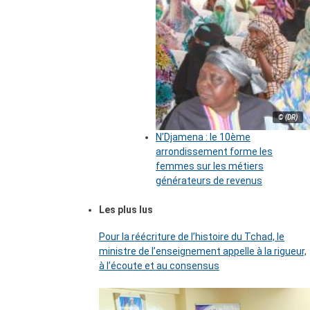
© (DR)
N’Djamena : le 10ème
arrondissement forme les
femmes sur les métiers
générateurs de revenus
Les plus lus
Pour la réécriture de l’histoire du Tchad, le
ministre de l’enseignement appelle à la rigueur,
à l’écoute et au consensus