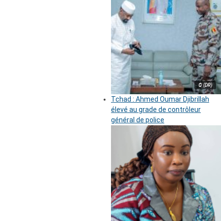
© (DR)
Tchad : Ahmed Oumar Djibrillah
élevé au grade de contrôleur
général de police