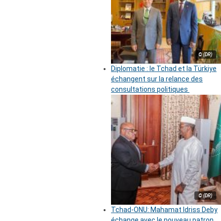
© (DR)
Diplomatie : le Tchad et la Türkiye
échangent sur la relance des
consultations politiques
© (DR)
Tchad-ONU: Mahamat Idriss Deby
échange avec le nouveau patron