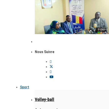
© (DR)
Nous Suivre
Sport
Volley-ball