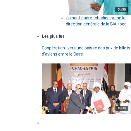
© (DR)
Un haut cadre tchadien prend la
direction générale de la BIA-togo
Les plus lus
Coopération : vers une baisse des prix de billets
d’avions entre le Caire
© (DR)