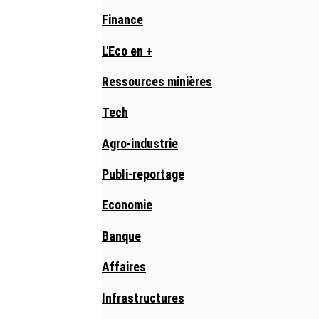
Finance
L'Eco en +
Ressources minières
Tech
Agro-industrie
Publi-reportage
Economie
Banque
Affaires
Infrastructures