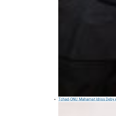
Tchad-ONU: Mahamat Idriss Deby é