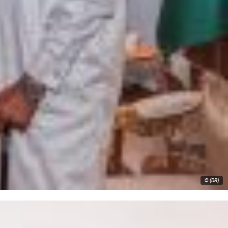
© (DR)