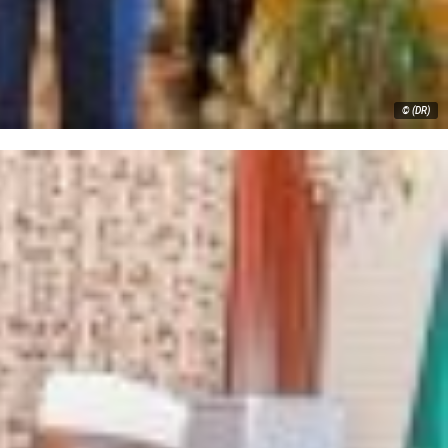
© (DR)