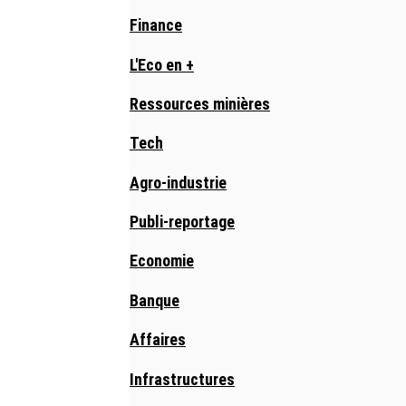
Finance
L'Eco en +
Ressources minières
Tech
Agro-industrie
Publi-reportage
Economie
Banque
Affaires
Infrastructures