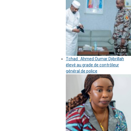
© (DR)
Tchad : Ahmed Oumar Djibrillah
élevé au grade de contrôleur
général de police