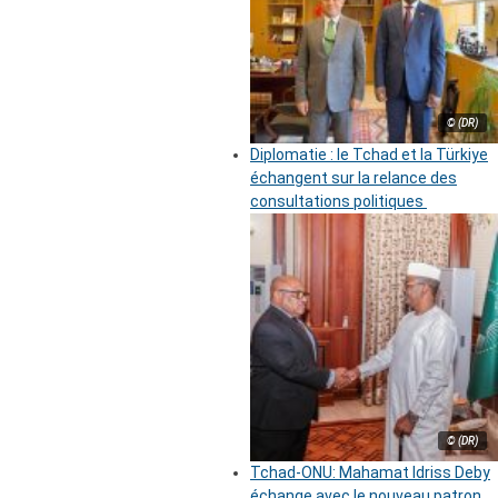
© (DR)
Diplomatie : le Tchad et la Türkiye
échangent sur la relance des
consultations politiques
© (DR)
Tchad-ONU: Mahamat Idriss Deby
échange avec le nouveau patron