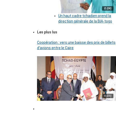
© (DR)
Un haut cadre tchadien prend la
direction générale de la BIA-togo
Les plus lus
Coopération : vers une baisse des prix de billets
d’avions entre le Caire
© (DR)