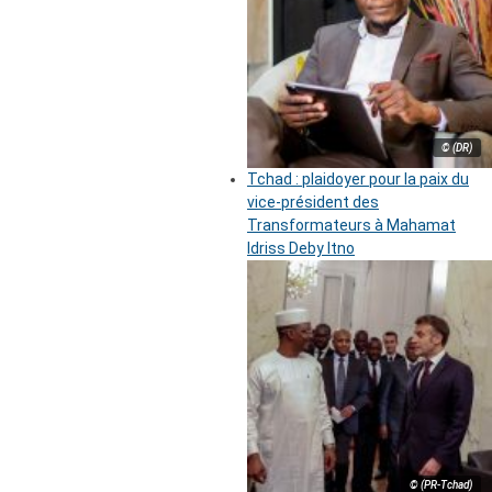
© (DR)
Tchad : plaidoyer pour la paix du
vice-président des
Transformateurs à Mahamat
Idriss Deby Itno
© (PR-Tchad)