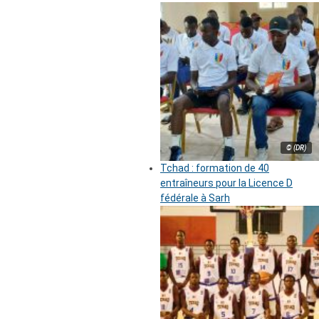
© (DR)
Tchad : formation de 40
entraîneurs pour la Licence D
fédérale à Sarh