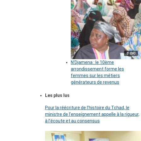
© (DR)
N’Djamena : le 10ème
arrondissement forme les
femmes sur les métiers
générateurs de revenus
Les plus lus
Pour la réécriture de l’histoire du Tchad, le
ministre de l’enseignement appelle à la rigueur,
à l’écoute et au consensus