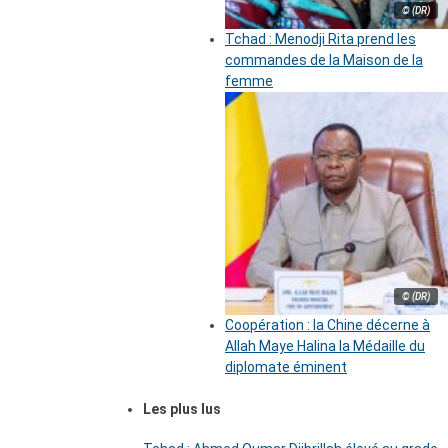
© (DR)
Tchad : Menodji Rita prend les
commandes de la Maison de la
femme
© (DR)
Coopération : la Chine décerne à
Allah Maye Halina la Médaille du
diplomate éminent
Les plus lus