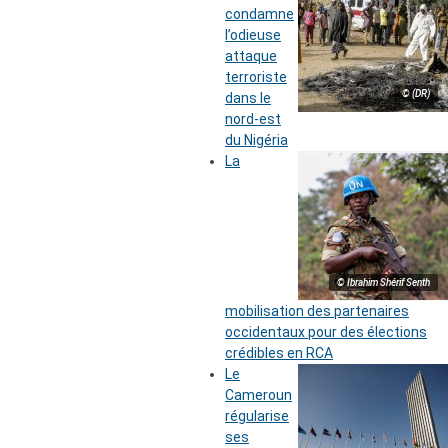
condamne
l’odieuse
attaque
terroriste
© (DR)
dans le
nord-est
du Nigéria
La
© Ibrahim Shérif Senth
mobilisation des partenaires
occidentaux pour des élections
crédibles en RCA
Le
Cameroun
régularise
ses