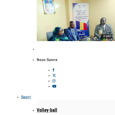
© (DR)
Nous Suivre
Sport
Volley-ball