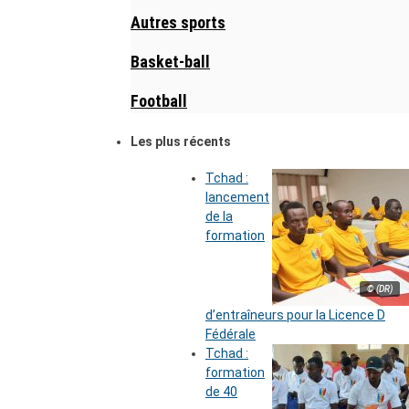
Autres sports
Basket-ball
Football
Les plus récents
Tchad :
lancement
de la
formation
© (DR)
d’entraîneurs pour la Licence D
Fédérale
Tchad :
formation
de 40