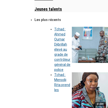
Jeunes talents
Les plus récents
Tchad :
Ahmed
Oumar
Djibrillah
élevé au
grade de
© (DR)
contrôleur
général de
police
Tchad :
Menodji
Rita prend
les
© (DR)