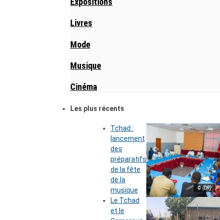
Expositions
Livres
Mode
Musique
Cinéma
Les plus récents
Tchad :
lancement
des
préparatifs
de la fête
de la
© (DR)
musique
Le Tchad
et le