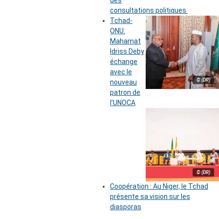
des
consultations politiques
Tchad-
ONU:
Mahamat
Idriss Deby
échange
avec le
© (DR)
nouveau
patron de
l’UNOCA
© (DR)
Coopération : Au Niger, le Tchad
présente sa vision sur les
diasporas