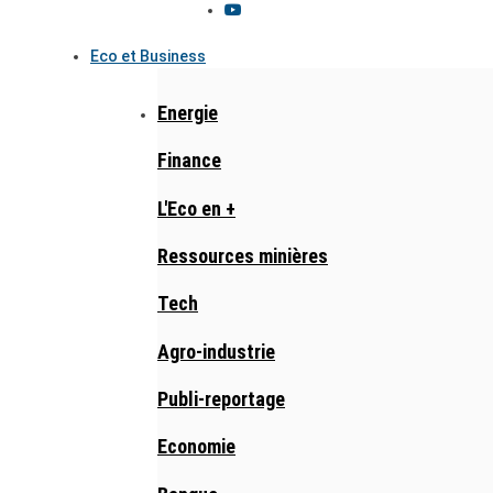
Eco et Business
Energie
Finance
L'Eco en +
Ressources minières
Tech
Agro-industrie
Publi-reportage
Economie