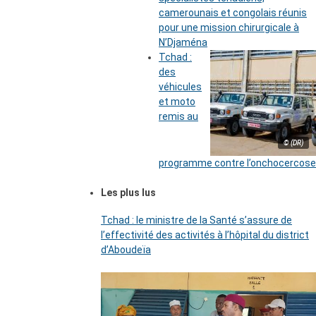
camerounais et congolais réunis
pour une mission chirurgicale à
N’Djaména
Tchad :
des
véhicules
et moto
remis au
© (DR)
programme contre l’onchocercose
Les plus lus
Tchad : le ministre de la Santé s’assure de
l’effectivité des activités à l’hôpital du district
d’Aboudeïa