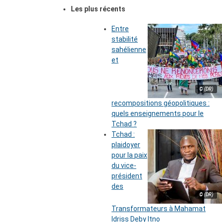
Les plus récents
Entre
stabilité
sahélienne
et
© (DR)
recompositions géopolitiques :
quels enseignements pour le
Tchad ?
Tchad :
plaidoyer
pour la paix
du vice-
président
des
© (DR)
Transformateurs à Mahamat
Idriss Deby Itno