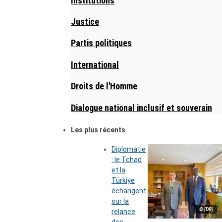
Institutions
Justice
Partis politiques
International
Droits de l'Homme
Dialogue national inclusif et souverain
Les plus récents
Diplomatie
: le Tchad
et la
Türkiye
échangent
sur la
© (DR)
relance