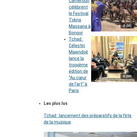
Cameroun
célèbrent
le Festival
Tokna
Massana à
© (DR)
Bongor
Tchad :
Célestin
Mawndoé
lance la
troisième
édition de
© (DR)
‘’Au cœur
de l’art’’ à
Paris
Les plus lus
Tchad : lancement des préparatifs de la fête
de la musique