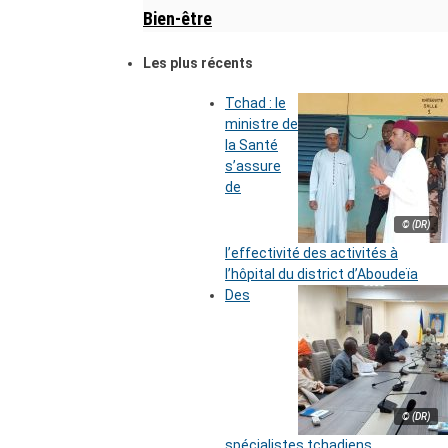
Bien-être
Les plus récents
Tchad : le
ministre de
la Santé
s’assure
de
© (DR)
l’effectivité des activités à
l’hôpital du district d’Aboudeïa
Des
© (DR)
spécialistes tchadiens,