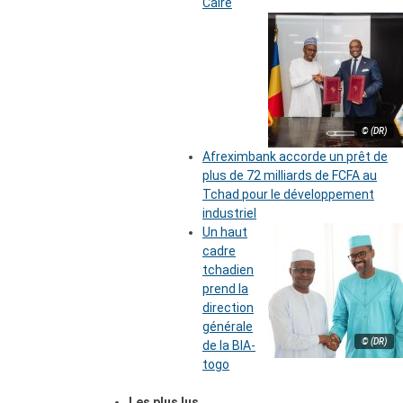
Caire
© (DR)
Afreximbank accorde un prêt de
plus de 72 milliards de FCFA au
Tchad pour le développement
industriel
Un haut
cadre
tchadien
prend la
direction
générale
© (DR)
de la BIA-
togo
Les plus lus