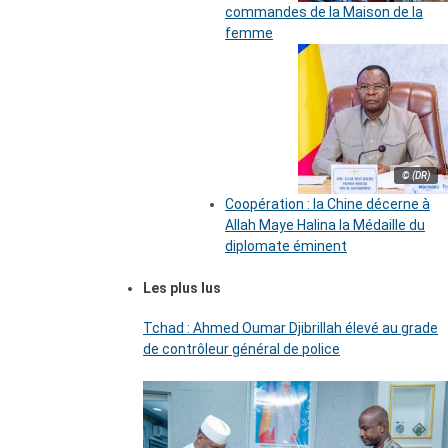
commandes de la Maison de la
femme
© (DR)
Coopération : la Chine décerne à
Allah Maye Halina la Médaille du
diplomate éminent
Les plus lus
Tchad : Ahmed Oumar Djibrillah élevé au grade
de contrôleur général de police