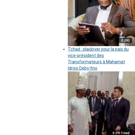
© (DR)
Tchad : plaidoyer pour la paix du
vice-président des
Transformateurs à Mahamat
Idriss Deby Itno
© (PR-Tchad)