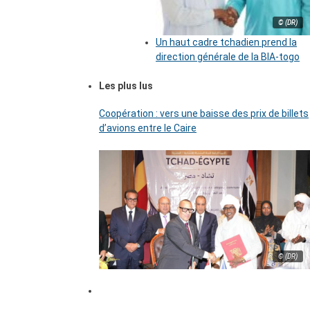
© (DR)
Un haut cadre tchadien prend la
direction générale de la BIA-togo
Les plus lus
Coopération : vers une baisse des prix de billets
d’avions entre le Caire
© (DR)