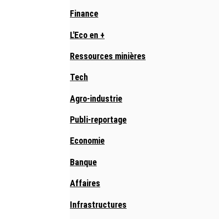
Finance
L'Eco en +
Ressources minières
Tech
Agro-industrie
Publi-reportage
Economie
Banque
Affaires
Infrastructures