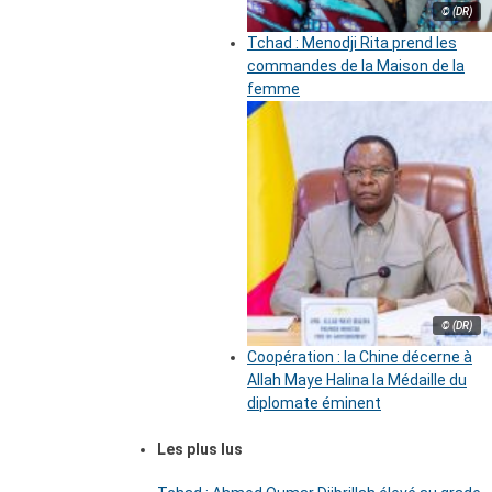
© (DR)
Tchad : Menodji Rita prend les
commandes de la Maison de la
femme
© (DR)
Coopération : la Chine décerne à
Allah Maye Halina la Médaille du
diplomate éminent
Les plus lus