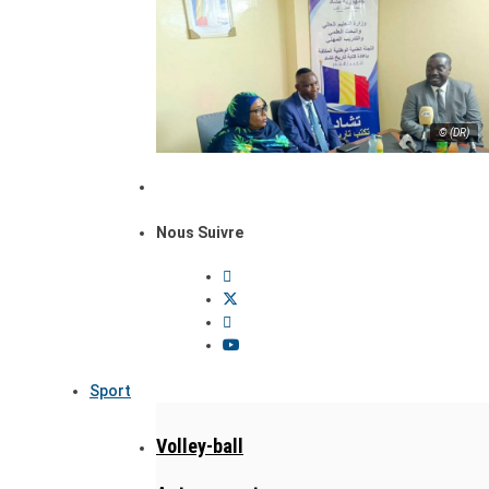
© (DR)
Nous Suivre
Sport
Volley-ball