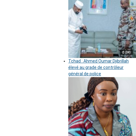
© (DR)
Tchad : Ahmed Oumar Djibrillah
élevé au grade de contrôleur
général de police