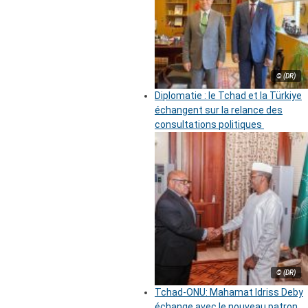
© (DR)
Diplomatie : le Tchad et la Türkiye
échangent sur la relance des
consultations politiques
© (DR)
Tchad-ONU: Mahamat Idriss Deby
échange avec le nouveau patron