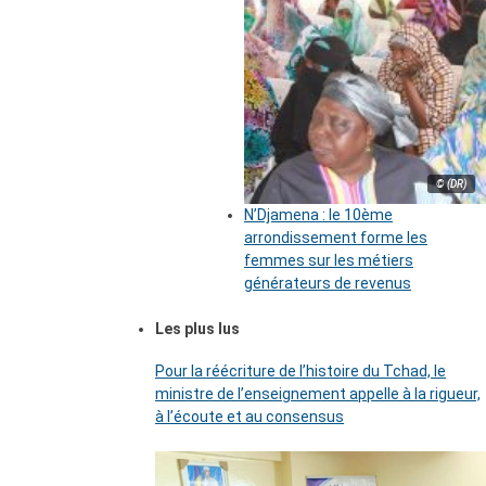
© (DR)
N’Djamena : le 10ème
arrondissement forme les
femmes sur les métiers
générateurs de revenus
Les plus lus
Pour la réécriture de l’histoire du Tchad, le
ministre de l’enseignement appelle à la rigueur,
à l’écoute et au consensus