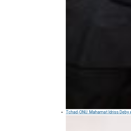
Tchad-ONU: Mahamat Idriss Deby é