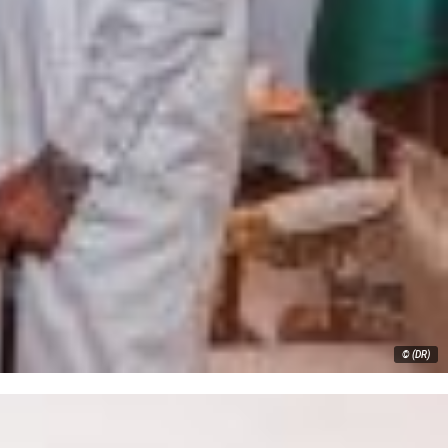
© (DR)