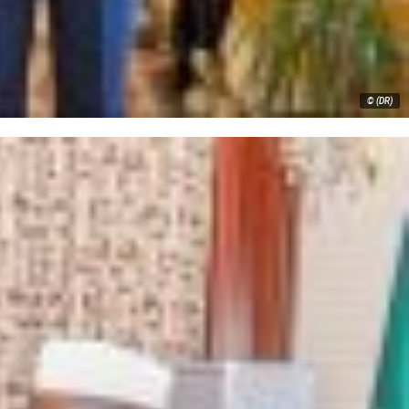
© (DR)